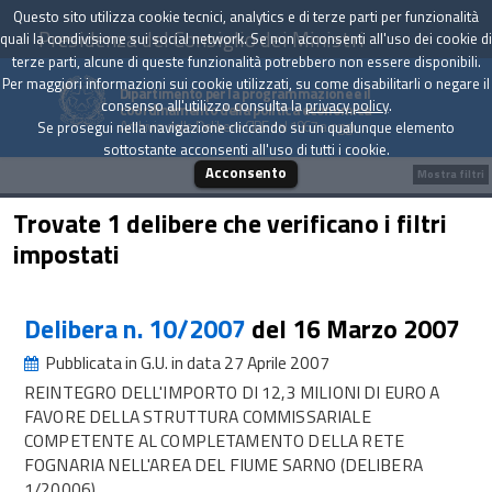
Questo sito utilizza cookie tecnici, analytics e di terze parti per funzionalità
Presidenza del Consiglio dei Ministri
quali la condivisione sui social network. Se non acconsenti all'uso dei cookie di
terze parti, alcune di queste funzionalità potrebbero non essere disponibili.
Per maggiori informazioni sui cookie utilizzati, su come disabilitarli o negare il
Dipartimento per la programmazione e il
consenso all'utilizzo consulta la
privacy policy
.
coordinamento della politica economica
Archivio delle Delibere CIPE dal 1967 a oggi
Se prosegui nella navigazione cliccando su un qualunque elemento
sottostante acconsenti all'uso di tutti i cookie.
Acconsento
Mostra filtri
Trovate 1 delibere che verificano i filtri
impostati
Delibera n. 10/2007
del 16 Marzo 2007
Pubblicata in G.U. in data 27 Aprile 2007
REINTEGRO DELL'IMPORTO DI 12,3 MILIONI DI EURO A
FAVORE DELLA STRUTTURA COMMISSARIALE
COMPETENTE AL COMPLETAMENTO DELLA RETE
FOGNARIA NELL'AREA DEL FIUME SARNO (DELIBERA
1/20006)