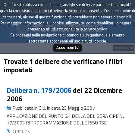
Questo sito utilizza cookie tecnici, analytics e di terze parti per funzionalità
Presidenza del Consiglio dei Ministri
quali la condivisione sui social network. Se non acconsenti all'uso dei cookie di
terze parti, alcune di queste funzionalità potrebbero non essere disponibili.
Per maggiori informazioni sui cookie utilizzati, su come disabilitarli o negare il
Dipartimento per la programmazione e il
consenso all'utilizzo consulta la
privacy policy
.
coordinamento della politica economica
Archivio delle Delibere CIPE dal 1967 a oggi
Se prosegui nella navigazione cliccando su un qualunque elemento
sottostante acconsenti all'uso di tutti i cookie.
Acconsento
Mostra filtri
Trovate 1 delibere che verificano i filtri
impostati
Delibera n. 179/2006
del 22 Dicembre
2006
Pubblicata in G.U. in data 23 Maggio 2007
APPLICAZIONE DEL PUNTO 6.4 DELLA DELIBERA CIPE N.
17/2003 RIPROGRAMMAZIONE DELLE RISORSE
.
permalink