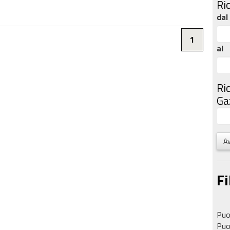
Ri
dal
1
al
Ri
Gaz
Av
Fi
Puoi
Puoi