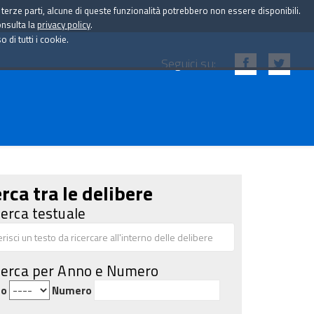
i terze parti, alcune di queste funzionalità potrebbero non essere disponibili.
onsulta la
privacy policy
.
di tutti i cookie.
Seguici su:
rca tra le delibere
cerca testuale
cerca per Anno e Numero
no
Numero