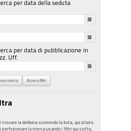
cerca per data della seduta
cerca per data di pubblicazione in
z. Uff.
via ricerca
Azzera filtri
ltra
 trovare la delibera scorrendo la lista, qui al lato.
 perfezionare la ricerca usando i filtri qui sotto,