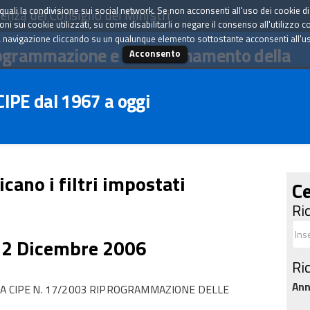
tà quali la condivisione sui social network. Se non acconsenti all'uso dei cookie d
enza del Consiglio dei Ministri
i sui cookie utilizzati, su come disabilitarli o negare il consenso all'utilizzo c
 navigazione cliccando su un qualunque elemento sottostante acconsenti all'uso 
ogrammazione e il coordinamento della
Acconsento
 CIPE dal 1967 a oggi
icano i filtri impostati
Ce
Ri
22 Dicembre 2006
Ri
An
RA CIPE N. 17/2003 RIPROGRAMMAZIONE DELLE