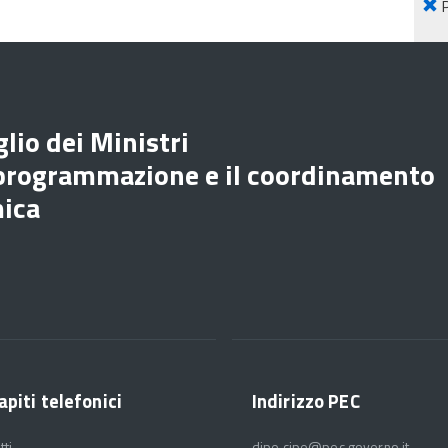
lio dei Ministri
 programmazione e il coordinamento
mica
apiti telefonici
Indirizzo PEC
tti
dipe.cipe@pec.governo.it