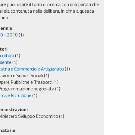
re puoi usare il form di ricerca con una parola che
i sia contenuta nella delibera, in cima a questa
onna.
ennio
0 - 2010
(1)
tori
icoltura
(1)
iente
(1)
ustria e Commercio e Artigianato
(1)
avoro e Servizi Sociali
(1)
pere Pubbliche e Trasporti
(1)
Programmazione negoziata
(1)
rca e Istruzione
(1)
inistrazioni
inistero Sviluppo Economico
(1)
matario