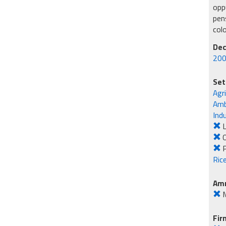
oppu
pens
col
Dec
200
Set
Agr
Amb
Ind
L
O
Rice
Amm
M
Fir