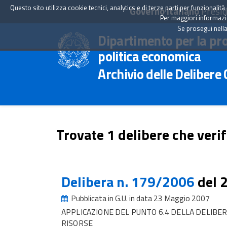
Questo sito utilizza cookie tecnici, analytics e di terze parti per funzionali
Governo Italiano
Presid
Per maggiori informazion
Se prosegui nella
Dipartimento per la pr
politica economica
Archivio delle Delibere
Trovate 1 delibere che verif
Delibera n. 179/2006
del 
Pubblicata in G.U. in data 23 Maggio 2007
APPLICAZIONE DEL PUNTO 6.4 DELLA DELIBE
RISORSE