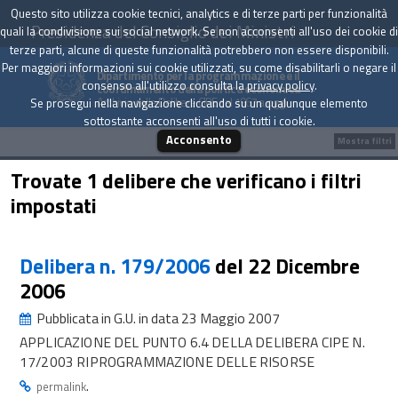
Questo sito utilizza cookie tecnici, analytics e di terze parti per funzionalità
Presidenza del Consiglio dei Ministri
quali la condivisione sui social network. Se non acconsenti all'uso dei cookie di
terze parti, alcune di queste funzionalità potrebbero non essere disponibili.
Per maggiori informazioni sui cookie utilizzati, su come disabilitarli o negare il
Dipartimento per la programmazione e il
consenso all'utilizzo consulta la
privacy policy
.
coordinamento della politica economica
Archivio delle Delibere CIPE dal 1967 a oggi
Se prosegui nella navigazione cliccando su un qualunque elemento
sottostante acconsenti all'uso di tutti i cookie.
Acconsento
Mostra filtri
Trovate 1 delibere che verificano i filtri
impostati
Delibera n. 179/2006
del 22 Dicembre
2006
Pubblicata in G.U. in data 23 Maggio 2007
APPLICAZIONE DEL PUNTO 6.4 DELLA DELIBERA CIPE N.
17/2003 RIPROGRAMMAZIONE DELLE RISORSE
.
permalink