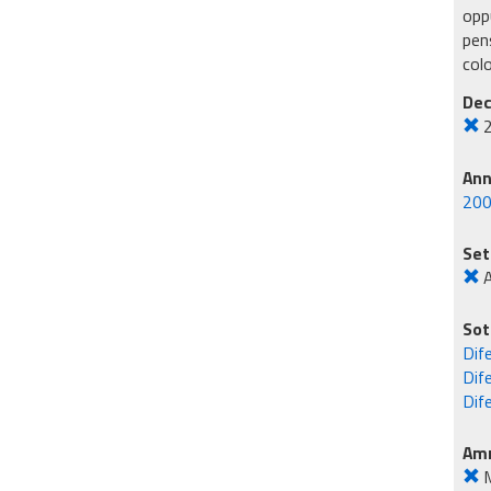
oppu
pens
col
Dec
An
20
Set
Sot
Dif
Dif
Dife
Amm
M