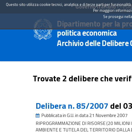
Questo sito utilizza cookie tecnici, analytics e di terze parti per funzionali
Governo Italiano
Presid
Per maggiori informazion
Se prosegui nella
Dipartimento per la pr
politica economica
Archivio delle Delibere
Trovate 2 delibere che verif
Delibera n. 85/2007
del 0
Pubblicata in G.U. in data 21 Novembre 2007
RIPROGRAMMAZIONE DI RISORSE (20 MILIONI 
AMBIENTE E TUTELA DEL TERRITORIO DALLA D