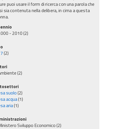
re puoi usare il form di ricerca con una parola che
i sia contenuta nella delibera, in cima a questa
onna.
ennio
2000 - 2010
(2)
no
07
(2)
tori
Ambiente
(2)
tosettori
esa suolo
(2)
esa acqua
(1)
sa aria
(1)
inistrazioni
inistero Sviluppo Economico
(2)