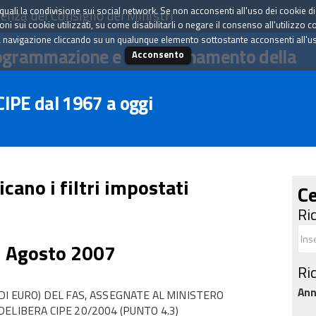
tà quali la condivisione sui social network. Se non acconsenti all'uso dei cookie d
enza del Consiglio dei Ministri
i sui cookie utilizzati, su come disabilitarli o negare il consenso all'utilizzo c
 navigazione cliccando su un qualunque elemento sottostante acconsenti all'uso 
ogrammazione e il coordinamento della
Acconsento
 CIPE dal 1967 a oggi
icano i filtri impostati
Ce
Ri
3 Agosto 2007
Ri
An
DI EURO) DEL FAS, ASSEGNATE AL MINISTERO
ELIBERA CIPE 20/2004 (PUNTO 4.3)