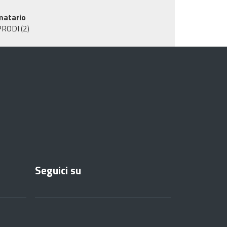
matario
PRODI
(2)
Seguici su