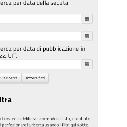
cerca per data della seduta
cerca per data di pubblicazione in
z. Uff.
via ricerca
Azzera filtri
ltra
 trovare la delibera scorrendo la lista, qui al lato.
 perfezionare la ricerca usando i filtri qui sotto,