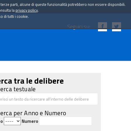
i terze parti, alcune di queste funzionalità potrebbero non essere disponibili.
onsulta la
privacy policy
.
di tutti i cookie.
Seguici su:
rca tra le delibere
cerca testuale
cerca per Anno e Numero
no
Numero