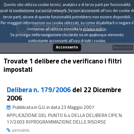
Questo sito utilizza cookie tecnici, analytics e di terze parti per funzionalità
Presidenza del Consiglio dei Ministri
quali la condivisione sui social network. Se non acconsenti all'uso dei cookie di
terze parti, alcune di queste funzionalità potrebbero non essere disponibili.
Per maggiori informazioni sui cookie utilizzati, su come disabilitarli o negare il
Dipartimento per la programmazione e il
consenso all'utilizzo consulta la
privacy policy
.
coordinamento della politica economica
Archivio delle Delibere CIPE dal 1967 a oggi
Se prosegui nella navigazione cliccando su un qualunque elemento
sottostante acconsenti all'uso di tutti i cookie.
Acconsento
Mostra filtri
Trovate 1 delibere che verificano i filtri
impostati
Delibera n. 179/2006
del 22 Dicembre
2006
Pubblicata in G.U. in data 23 Maggio 2007
APPLICAZIONE DEL PUNTO 6.4 DELLA DELIBERA CIPE N.
17/2003 RIPROGRAMMAZIONE DELLE RISORSE
.
permalink