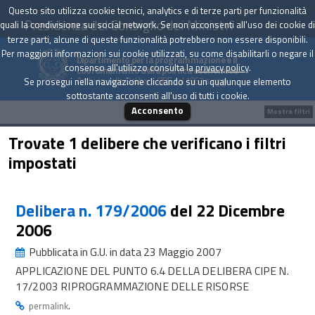
Questo sito utilizza cookie tecnici, analytics e di terze parti per funzionalità
Presidenza del Consiglio dei Ministri
quali la condivisione sui social network. Se non acconsenti all'uso dei cookie di
terze parti, alcune di queste funzionalità potrebbero non essere disponibili.
Per maggiori informazioni sui cookie utilizzati, su come disabilitarli o negare il
Dipartimento per la programmazione e il
consenso all'utilizzo consulta la
privacy policy
.
coordinamento della politica economica
Archivio delle Delibere CIPE dal 1967 a oggi
Se prosegui nella navigazione cliccando su un qualunque elemento
sottostante acconsenti all'uso di tutti i cookie.
Acconsento
Mostra filtri
Trovate 1 delibere che verificano i filtri
impostati
Delibera n. 179/2006
del 22 Dicembre
2006
Pubblicata in G.U. in data 23 Maggio 2007
APPLICAZIONE DEL PUNTO 6.4 DELLA DELIBERA CIPE N.
17/2003 RIPROGRAMMAZIONE DELLE RISORSE
.
permalink