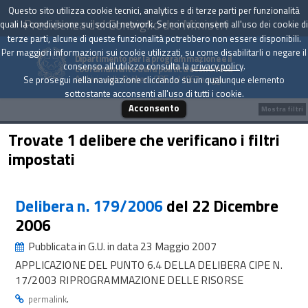
Questo sito utilizza cookie tecnici, analytics e di terze parti per funzionalità
Presidenza del Consiglio dei Ministri
quali la condivisione sui social network. Se non acconsenti all'uso dei cookie di
terze parti, alcune di queste funzionalità potrebbero non essere disponibili.
Per maggiori informazioni sui cookie utilizzati, su come disabilitarli o negare il
Dipartimento per la programmazione e il
consenso all'utilizzo consulta la
privacy policy
.
coordinamento della politica economica
Archivio delle Delibere CIPE dal 1967 a oggi
Se prosegui nella navigazione cliccando su un qualunque elemento
sottostante acconsenti all'uso di tutti i cookie.
Acconsento
Mostra filtri
Trovate 1 delibere che verificano i filtri
impostati
Delibera n. 179/2006
del 22 Dicembre
2006
Pubblicata in G.U. in data 23 Maggio 2007
APPLICAZIONE DEL PUNTO 6.4 DELLA DELIBERA CIPE N.
17/2003 RIPROGRAMMAZIONE DELLE RISORSE
.
permalink