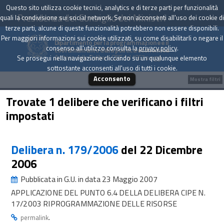
Questo sito utilizza cookie tecnici, analytics e di terze parti per funzionalità
Presidenza del Consiglio dei Ministri
quali la condivisione sui social network. Se non acconsenti all'uso dei cookie di
terze parti, alcune di queste funzionalità potrebbero non essere disponibili.
Per maggiori informazioni sui cookie utilizzati, su come disabilitarli o negare il
Dipartimento per la programmazione e il
consenso all'utilizzo consulta la
privacy policy
.
coordinamento della politica economica
Archivio delle Delibere CIPE dal 1967 a oggi
Se prosegui nella navigazione cliccando su un qualunque elemento
sottostante acconsenti all'uso di tutti i cookie.
Acconsento
Mostra filtri
Trovate 1 delibere che verificano i filtri
impostati
Delibera n. 179/2006
del 22 Dicembre
2006
Pubblicata in G.U. in data 23 Maggio 2007
APPLICAZIONE DEL PUNTO 6.4 DELLA DELIBERA CIPE N.
17/2003 RIPROGRAMMAZIONE DELLE RISORSE
.
permalink