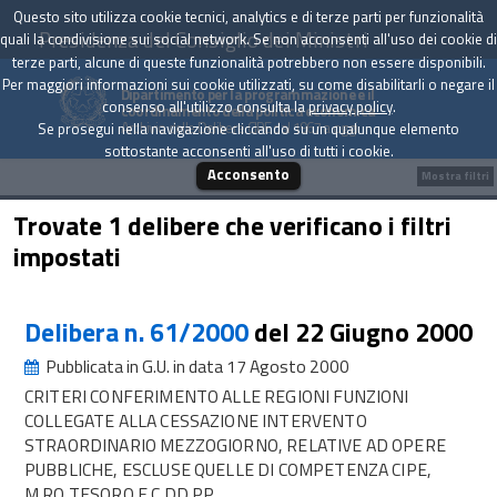
Questo sito utilizza cookie tecnici, analytics e di terze parti per funzionalità
Presidenza del Consiglio dei Ministri
quali la condivisione sui social network. Se non acconsenti all'uso dei cookie di
terze parti, alcune di queste funzionalità potrebbero non essere disponibili.
Per maggiori informazioni sui cookie utilizzati, su come disabilitarli o negare il
Dipartimento per la programmazione e il
consenso all'utilizzo consulta la
privacy policy
.
coordinamento della politica economica
Archivio delle Delibere CIPE dal 1967 a oggi
Se prosegui nella navigazione cliccando su un qualunque elemento
sottostante acconsenti all'uso di tutti i cookie.
Acconsento
Mostra filtri
Trovate 1 delibere che verificano i filtri
impostati
Delibera n. 61/2000
del 22 Giugno 2000
Pubblicata in G.U. in data 17 Agosto 2000
CRITERI CONFERIMENTO ALLE REGIONI FUNZIONI
COLLEGATE ALLA CESSAZIONE INTERVENTO
STRAORDINARIO MEZZOGIORNO, RELATIVE AD OPERE
PUBBLICHE, ESCLUSE QUELLE DI COMPETENZA CIPE,
M.RO TESORO E C.DD.PP