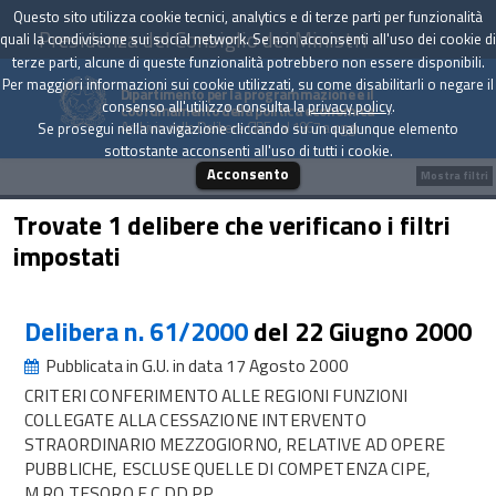
Questo sito utilizza cookie tecnici, analytics e di terze parti per funzionalità
Presidenza del Consiglio dei Ministri
quali la condivisione sui social network. Se non acconsenti all'uso dei cookie di
terze parti, alcune di queste funzionalità potrebbero non essere disponibili.
Per maggiori informazioni sui cookie utilizzati, su come disabilitarli o negare il
Dipartimento per la programmazione e il
consenso all'utilizzo consulta la
privacy policy
.
coordinamento della politica economica
Archivio delle Delibere CIPE dal 1967 a oggi
Se prosegui nella navigazione cliccando su un qualunque elemento
sottostante acconsenti all'uso di tutti i cookie.
Acconsento
Mostra filtri
Trovate 1 delibere che verificano i filtri
impostati
Delibera n. 61/2000
del 22 Giugno 2000
Pubblicata in G.U. in data 17 Agosto 2000
CRITERI CONFERIMENTO ALLE REGIONI FUNZIONI
COLLEGATE ALLA CESSAZIONE INTERVENTO
STRAORDINARIO MEZZOGIORNO, RELATIVE AD OPERE
PUBBLICHE, ESCLUSE QUELLE DI COMPETENZA CIPE,
M.RO TESORO E C.DD.PP