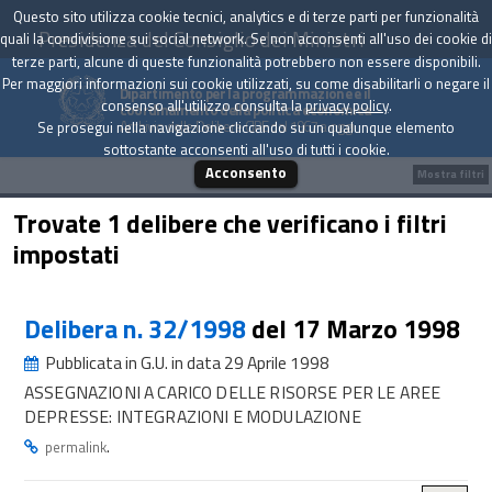
Questo sito utilizza cookie tecnici, analytics e di terze parti per funzionalità
Presidenza del Consiglio dei Ministri
quali la condivisione sui social network. Se non acconsenti all'uso dei cookie di
terze parti, alcune di queste funzionalità potrebbero non essere disponibili.
Per maggiori informazioni sui cookie utilizzati, su come disabilitarli o negare il
Dipartimento per la programmazione e il
consenso all'utilizzo consulta la
privacy policy
.
coordinamento della politica economica
Archivio delle Delibere CIPE dal 1967 a oggi
Se prosegui nella navigazione cliccando su un qualunque elemento
sottostante acconsenti all'uso di tutti i cookie.
Acconsento
Mostra filtri
Trovate 1 delibere che verificano i filtri
impostati
Delibera n. 32/1998
del 17 Marzo 1998
Pubblicata in G.U. in data 29 Aprile 1998
ASSEGNAZIONI A CARICO DELLE RISORSE PER LE AREE
DEPRESSE: INTEGRAZIONI E MODULAZIONE
.
permalink