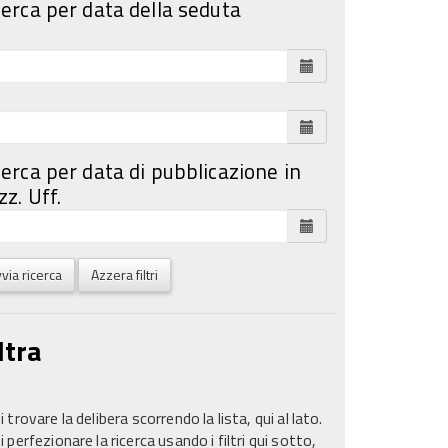
cerca per data della seduta
cerca per data di pubblicazione in
z. Uff.
via ricerca
Azzera filtri
ltra
 trovare la delibera scorrendo la lista, qui al lato.
 perfezionare la ricerca usando i filtri qui sotto,