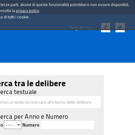
i terze parti, alcune di queste funzionalità potrebbero non essere disponibili.
onsulta la
privacy policy
.
di tutti i cookie.
Seguici su:
rca tra le delibere
cerca testuale
cerca per Anno e Numero
no
Numero