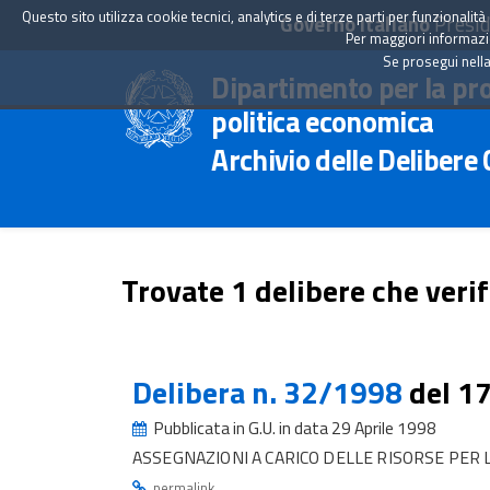
Questo sito utilizza cookie tecnici, analytics e di terze parti per funzionali
Governo Italiano
Presid
Per maggiori informazion
Se prosegui nella
Dipartimento per la pr
politica economica
Archivio delle Delibere
Trovate 1 delibere che verif
Delibera n. 32/1998
del 1
Pubblicata in G.U. in data 29 Aprile 1998
ASSEGNAZIONI A CARICO DELLE RISORSE PER
.
permalink