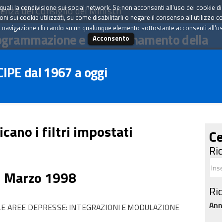
tà quali la condivisione sui social network. Se non acconsenti all'uso dei cookie d
enza del Consiglio dei Ministri
i sui cookie utilizzati, su come disabilitarli o negare il consenso all'utilizzo c
 navigazione cliccando su un qualunque elemento sottostante acconsenti all'uso 
ogrammazione e il coordinamento della
Acconsento
 CIPE dal 1967 a oggi
icano i filtri impostati
Ce
Ri
7 Marzo 1998
Ri
An
 LE AREE DEPRESSE: INTEGRAZIONI E MODULAZIONE