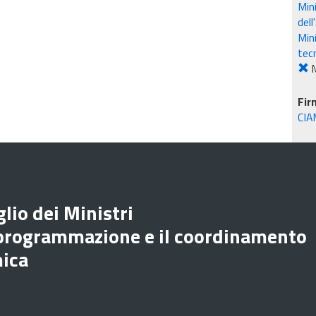
Mini
dell
Mini
tec
M
Fir
CIA
lio dei Ministri
 programmazione e il coordinamento
mica