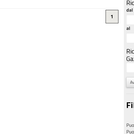
Ri
dal
1
al
Ri
Gaz
Av
Fi
Puoi
Puoi