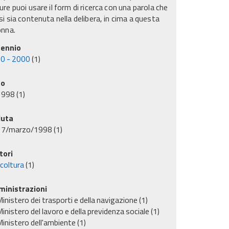
re puoi usare il form di ricerca con una parola che
i sia contenuta nella delibera, in cima a questa
onna.
ennio
0 - 2000
(1)
no
1998
(1)
uta
17/marzo/1998
(1)
tori
icoltura
(1)
inistrazioni
inistero dei trasporti e della navigazione
(1)
inistero del lavoro e della previdenza sociale
(1)
inistero dell'ambiente
(1)