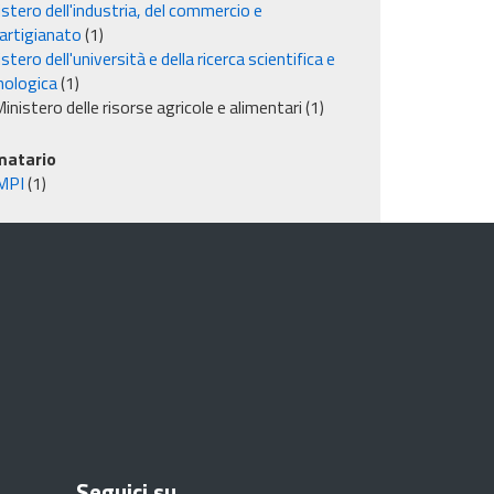
stero dell'industria, del commercio e
'artigianato
(1)
stero dell'università e della ricerca scientifica e
nologica
(1)
inistero delle risorse agricole e alimentari
(1)
matario
MPI
(1)
Seguici su