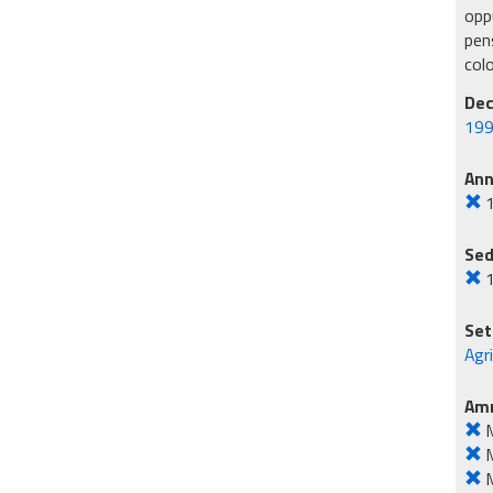
oppu
pens
col
Dec
199
An
Sed
Set
Agr
Amm
M
M
M