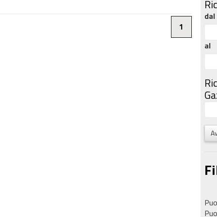
Ri
dal
1
al
Ri
Gaz
Av
Fi
Puoi
Puoi