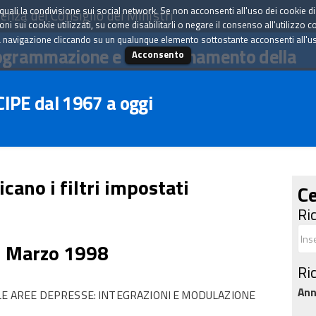
tà quali la condivisione sui social network. Se non acconsenti all'uso dei cookie d
enza del Consiglio dei Ministri
i sui cookie utilizzati, su come disabilitarli o negare il consenso all'utilizzo c
 navigazione cliccando su un qualunque elemento sottostante acconsenti all'uso 
ogrammazione e il coordinamento della
Acconsento
 CIPE dal 1967 a oggi
icano i filtri impostati
Ce
Ri
7 Marzo 1998
Ri
An
 LE AREE DEPRESSE: INTEGRAZIONI E MODULAZIONE