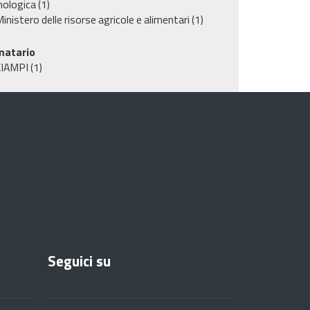
nologica
(1)
inistero delle risorse agricole e alimentari
(1)
matario
CIAMPI
(1)
Seguici su