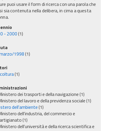
re puoi usare il form di ricerca con una parola che
i sia contenuta nella delibera, in cima a questa
onna.
ennio
0 - 2000
(1)
uta
marzo/1998
(1)
tori
icoltura
(1)
inistrazioni
inistero dei trasporti e della navigazione
(1)
inistero del lavoro e della previdenza sociale
(1)
istero dell'ambiente
(1)
inistero dell'industria, del commercio e
'artigianato
(1)
inistero dell'università e della ricerca scientifica e