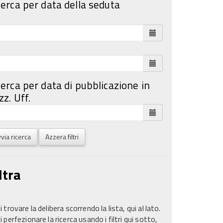
cerca per data della seduta
cerca per data di pubblicazione in
z. Uff.
via ricerca
Azzera filtri
ltra
 trovare la delibera scorrendo la lista, qui al lato.
 perfezionare la ricerca usando i filtri qui sotto,