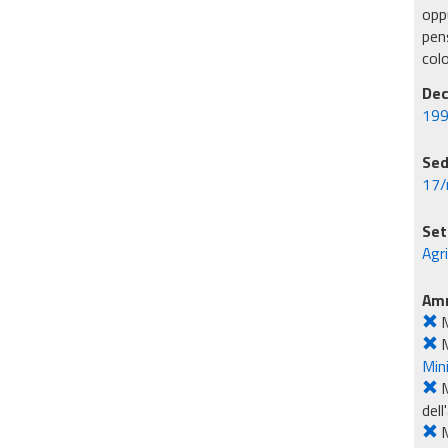
oppu
pens
col
Dec
199
Sed
17/
Set
Agr
Amm
M
M
Min
M
dell
M