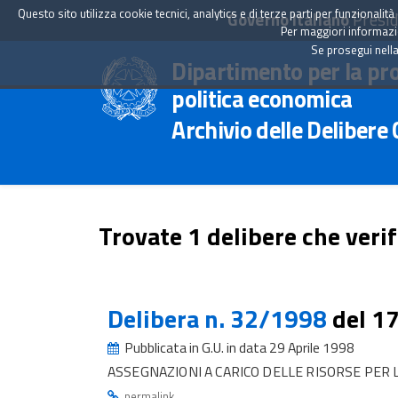
Questo sito utilizza cookie tecnici, analytics e di terze parti per funzionali
Governo Italiano
Presid
Per maggiori informazion
Se prosegui nella
Dipartimento per la pr
politica economica
Archivio delle Delibere
Trovate 1 delibere che verif
Delibera n. 32/1998
del 1
Pubblicata in G.U. in data 29 Aprile 1998
ASSEGNAZIONI A CARICO DELLE RISORSE PER
.
permalink