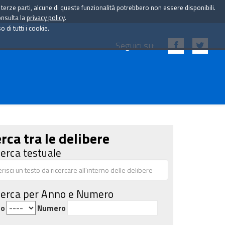
i terze parti, alcune di queste funzionalità potrebbero non essere disponibili.
onsulta la
privacy policy
.
di tutti i cookie.
Seguici su:
rca tra le delibere
cerca testuale
cerca per Anno e Numero
no
Numero