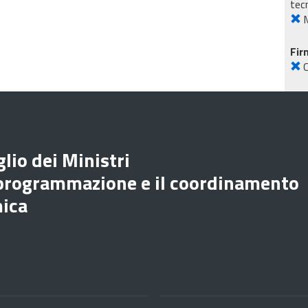
tec
M
Fir
lio dei Ministri
 programmazione e il coordinamento
mica