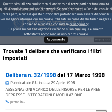
Questo sito utilizza cookie tecnici, analytics e di terze parti per funzionalità
Presidenza del Consiglio dei Ministri
quali la condivisione sui social network. Se non acconsenti all'uso dei cookie di
terze parti, alcune di queste funzionalità potrebbero non essere disponibili.
Per maggiori informazioni sui cookie utilizzati, su come disabilitarli o negare il
Dipartimento per la programmazione e il
consenso all'utilizzo consulta la
privacy policy
.
coordinamento della politica economica
Archivio delle Delibere CIPE dal 1967 a oggi
Se prosegui nella navigazione cliccando su un qualunque elemento
sottostante acconsenti all'uso di tutti i cookie.
Acconsento
Mostra filtri
Trovate 1 delibere che verificano i filtri
impostati
Delibera n. 32/1998
del 17 Marzo 1998
Pubblicata in G.U. in data 29 Aprile 1998
ASSEGNAZIONI A CARICO DELLE RISORSE PER LE AREE
DEPRESSE: INTEGRAZIONI E MODULAZIONE
.
permalink