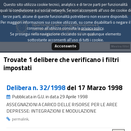
Questo sito utilizza cookie tecnici, analytics e di terze parti per funzionalità
Presidenza del Consiglio dei Ministri
quali la condivisione sui social network. Se non acconsenti all'uso dei cookie di
terze parti, alcune di queste funzionalità potrebbero non essere disponibili.
Per maggiori informazioni sui cookie utilizzati, su come disabilitarli o negare il
Dipartimento per la programmazione e il
consenso all'utilizzo consulta la
privacy policy
.
coordinamento della politica economica
Archivio delle Delibere CIPE dal 1967 a oggi
Se prosegui nella navigazione cliccando su un qualunque elemento
sottostante acconsenti all'uso di tutti i cookie.
Acconsento
Mostra filtri
Trovate 1 delibere che verificano i filtri
impostati
Delibera n. 32/1998
del 17 Marzo 1998
Pubblicata in G.U. in data 29 Aprile 1998
ASSEGNAZIONI A CARICO DELLE RISORSE PER LE AREE
DEPRESSE: INTEGRAZIONI E MODULAZIONE
.
permalink