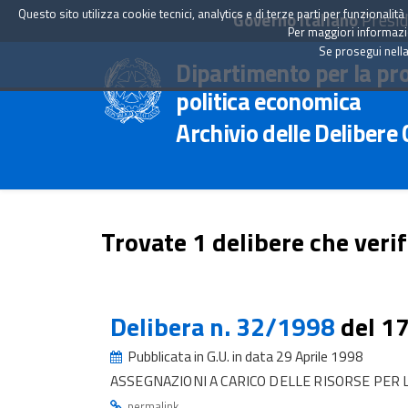
Questo sito utilizza cookie tecnici, analytics e di terze parti per funzionali
Governo Italiano
Presid
Per maggiori informazion
Se prosegui nella
Dipartimento per la pr
politica economica
Archivio delle Delibere
Trovate 1 delibere che verif
Delibera n. 32/1998
del 1
Pubblicata in G.U. in data 29 Aprile 1998
ASSEGNAZIONI A CARICO DELLE RISORSE PER
.
permalink