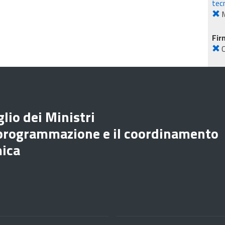
tec
M
Fir
lio dei Ministri
 programmazione e il coordinamento
mica