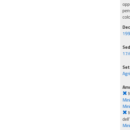
oppu
pens
col
Dec
199
Sed
17/
Set
Agr
Amm
M
Mini
Min
M
dell
Mini