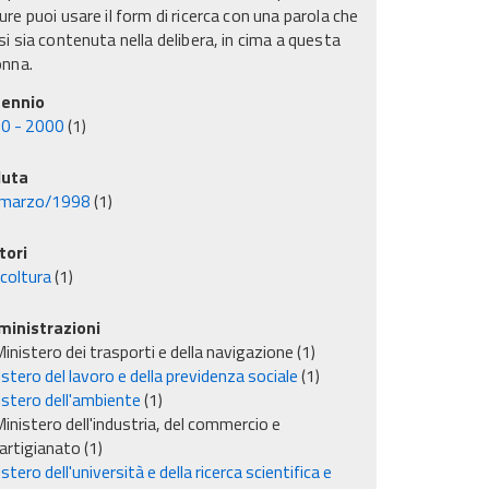
re puoi usare il form di ricerca con una parola che
i sia contenuta nella delibera, in cima a questa
onna.
ennio
0 - 2000
(1)
uta
marzo/1998
(1)
tori
icoltura
(1)
inistrazioni
inistero dei trasporti e della navigazione
(1)
stero del lavoro e della previdenza sociale
(1)
istero dell'ambiente
(1)
inistero dell'industria, del commercio e
'artigianato
(1)
stero dell'università e della ricerca scientifica e