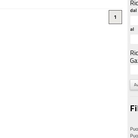
Ri
dal
1
al
Ri
Gaz
Av
Fi
Puoi
Puoi