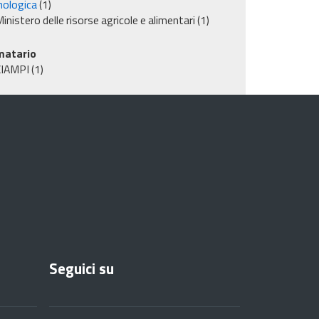
nologica
(1)
inistero delle risorse agricole e alimentari
(1)
matario
CIAMPI
(1)
Seguici su