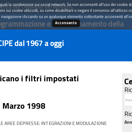
tà quali la condivisione sui social network. Se non acconsenti all'uso dei cookie d
enza del Consiglio dei Ministri
i sui cookie utilizzati, su come disabilitarli o negare il consenso all'utilizzo c
 navigazione cliccando su un qualunque elemento sottostante acconsenti all'uso 
ogrammazione e il coordinamento della
Acconsento
 CIPE dal 1967 a oggi
icano i filtri impostati
Ce
Ri
7 Marzo 1998
Ri
An
 LE AREE DEPRESSE: INTEGRAZIONI E MODULAZIONE