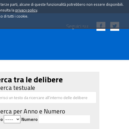
i terze parti, alcune di queste funzionalità potrebbero non essere disponibili.
onsulta la
privacy policy
.
di tutti i cookie.
Seguici su:
rca tra le delibere
cerca testuale
cerca per Anno e Numero
no
Numero