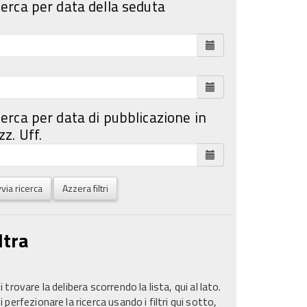
cerca per data della seduta
cerca per data di pubblicazione in
z. Uff.
via ricerca
Azzera filtri
ltra
 trovare la delibera scorrendo la lista, qui al lato.
 perfezionare la ricerca usando i filtri qui sotto,