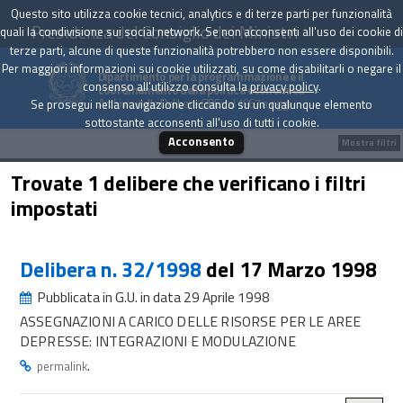
Questo sito utilizza cookie tecnici, analytics e di terze parti per funzionalità
Presidenza del Consiglio dei Ministri
quali la condivisione sui social network. Se non acconsenti all'uso dei cookie di
terze parti, alcune di queste funzionalità potrebbero non essere disponibili.
Per maggiori informazioni sui cookie utilizzati, su come disabilitarli o negare il
Dipartimento per la programmazione e il
consenso all'utilizzo consulta la
privacy policy
.
coordinamento della politica economica
Archivio delle Delibere CIPE dal 1967 a oggi
Se prosegui nella navigazione cliccando su un qualunque elemento
sottostante acconsenti all'uso di tutti i cookie.
Acconsento
Mostra filtri
Trovate 1 delibere che verificano i filtri
impostati
Delibera n. 32/1998
del 17 Marzo 1998
Pubblicata in G.U. in data 29 Aprile 1998
ASSEGNAZIONI A CARICO DELLE RISORSE PER LE AREE
DEPRESSE: INTEGRAZIONI E MODULAZIONE
.
permalink