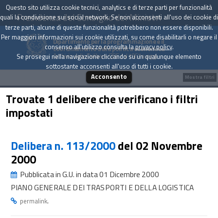
Questo sito utilizza cookie tecnici, analytics e di terze parti per funzionalità
Presidenza del Consiglio dei Ministri
quali la condivisione sui social network. Se non acconsenti all'uso dei cookie di
terze parti, alcune di queste funzionalità potrebbero non essere disponibili.
Per maggiori informazioni sui cookie utilizzati, su come disabilitarli o negare il
Dipartimento per la programmazione e il
consenso all'utilizzo consulta la
privacy policy
.
coordinamento della politica economica
Archivio delle Delibere CIPE dal 1967 a oggi
Se prosegui nella navigazione cliccando su un qualunque elemento
sottostante acconsenti all'uso di tutti i cookie.
Acconsento
Mostra filtri
Trovate 1 delibere che verificano i filtri
impostati
Delibera n. 113/2000
del 02 Novembre
2000
Pubblicata in G.U. in data 01 Dicembre 2000
PIANO GENERALE DEI TRASPORTI E DELLA LOGISTICA
.
permalink