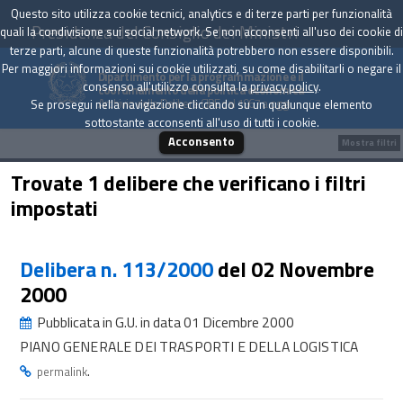
Questo sito utilizza cookie tecnici, analytics e di terze parti per funzionalità
Presidenza del Consiglio dei Ministri
quali la condivisione sui social network. Se non acconsenti all'uso dei cookie di
terze parti, alcune di queste funzionalità potrebbero non essere disponibili.
Per maggiori informazioni sui cookie utilizzati, su come disabilitarli o negare il
Dipartimento per la programmazione e il
consenso all'utilizzo consulta la
privacy policy
.
coordinamento della politica economica
Archivio delle Delibere CIPE dal 1967 a oggi
Se prosegui nella navigazione cliccando su un qualunque elemento
sottostante acconsenti all'uso di tutti i cookie.
Acconsento
Mostra filtri
Trovate 1 delibere che verificano i filtri
impostati
Delibera n. 113/2000
del 02 Novembre
2000
Pubblicata in G.U. in data 01 Dicembre 2000
PIANO GENERALE DEI TRASPORTI E DELLA LOGISTICA
.
permalink