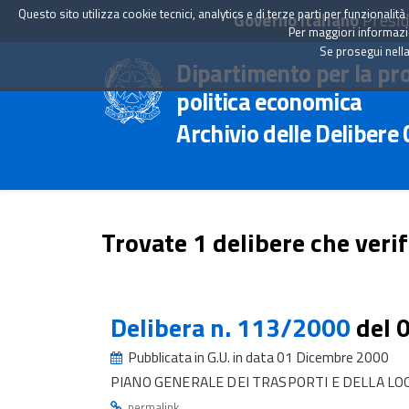
Questo sito utilizza cookie tecnici, analytics e di terze parti per funzionali
Governo Italiano
Presid
Per maggiori informazion
Se prosegui nella
Dipartimento per la pr
politica economica
Archivio delle Delibere
Trovate 1 delibere che verif
Delibera n. 113/2000
del 
Pubblicata in G.U. in data 01 Dicembre 2000
PIANO GENERALE DEI TRASPORTI E DELLA LO
.
permalink