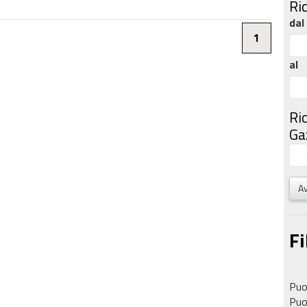
Ri
dal
1
al
Ri
Gaz
Av
Fi
Puoi
Puoi