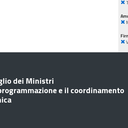
T
Amm
M
Fir
lio dei Ministri
 programmazione e il coordinamento
mica