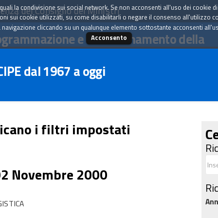
tà quali la condivisione sui social network. Se non acconsenti all'uso dei cookie d
enza del Consiglio dei Ministri
i sui cookie utilizzati, su come disabilitarli o negare il consenso all'utilizzo c
 navigazione cliccando su un qualunque elemento sottostante acconsenti all'uso 
ogrammazione e il coordinamento della
Acconsento
 CIPE dal 1967 a oggi
icano i filtri impostati
Ce
Ri
02 Novembre 2000
Ri
An
GISTICA