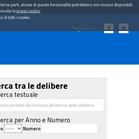
i terze parti, alcune di queste funzionalità potrebbero non essere disponibili.
onsulta la
privacy policy
.
di tutti i cookie.
Seguici su:
rca tra le delibere
cerca testuale
cerca per Anno e Numero
no
Numero