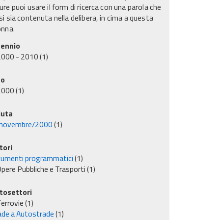
re puoi usare il form di ricerca con una parola che
i sia contenuta nella delibera, in cima a questa
onna.
ennio
2000 - 2010
(1)
no
2000
(1)
uta
novembre/2000
(1)
tori
umenti programmatici
(1)
pere Pubbliche e Trasporti
(1)
tosettori
errovie
(1)
ade a Autostrade
(1)