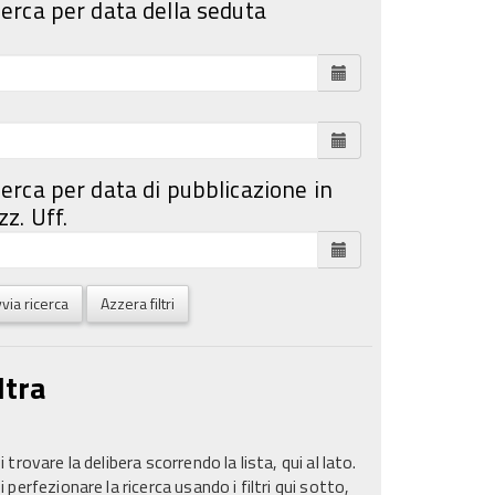
cerca per data della seduta
cerca per data di pubblicazione in
z. Uff.
via ricerca
Azzera filtri
ltra
 trovare la delibera scorrendo la lista, qui al lato.
 perfezionare la ricerca usando i filtri qui sotto,