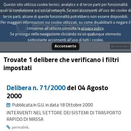
Questo sito utilizza cookie tecnici, analytics e di terze parti per funzionalità
Presidenza del Consiglio dei Ministri
quali la condivisione sui social network. Se non acconsenti all'uso dei cookie di
terze parti, alcune di queste funzionalità potrebbero non essere disponibili.
Per maggiori informazioni sui cookie utilizzati, su come disabilitarli o negare il
Dipartimento per la programmazione e il
consenso all'utilizzo consulta la
privacy policy
.
coordinamento della politica economica
Archivio delle Delibere CIPE dal 1967 a oggi
Se prosegui nella navigazione cliccando su un qualunque elemento
sottostante acconsenti all'uso di tutti i cookie.
Acconsento
Mostra filtri
Trovate 1 delibere che verificano i filtri
impostati
Delibera n. 71/2000
del 04 Agosto
2000
Pubblicata in G.U. in data 18 Ottobre 2000
INTERVENTI NEL SETTORE DEI SISTEMI DI TRASPORTO
RAPIDO DI MASSA
.
permalink