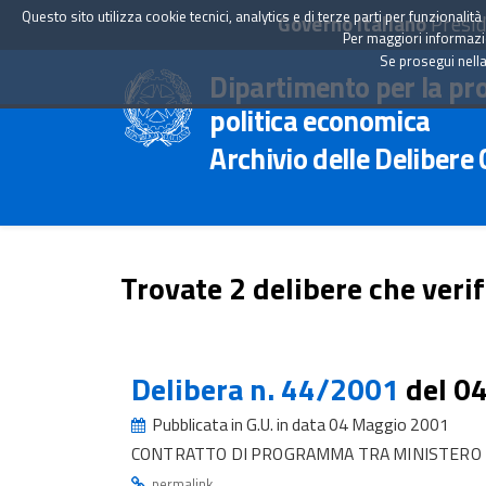
Questo sito utilizza cookie tecnici, analytics e di terze parti per funzionali
Governo Italiano
Presid
Per maggiori informazion
Se prosegui nella
Dipartimento per la pr
politica economica
Archivio delle Delibere
Trovate 2 delibere che verif
Delibera n. 44/2001
del 0
Pubblicata in G.U. in data 04 Maggio 2001
CONTRATTO DI PROGRAMMA TRA MINISTERO TR
.
permalink