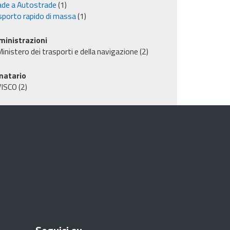
ade a Autostrade
(1)
sporto rapido di massa
(1)
inistrazioni
inistero dei trasporti e della navigazione
(2)
matario
VISCO
(2)