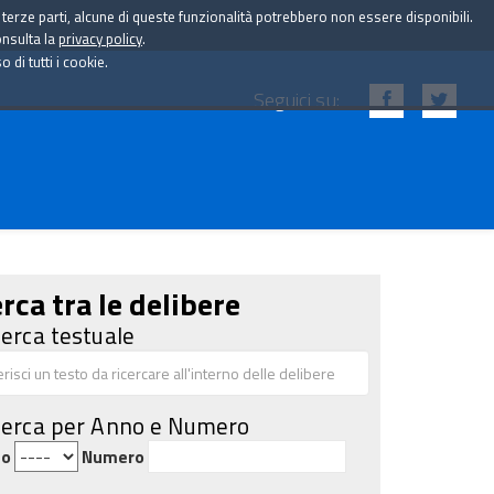
i terze parti, alcune di queste funzionalità potrebbero non essere disponibili.
onsulta la
privacy policy
.
di tutti i cookie.
Seguici su:
rca tra le delibere
cerca testuale
cerca per Anno e Numero
no
Numero