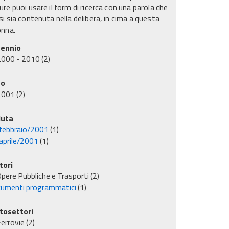
re puoi usare il form di ricerca con una parola che
i sia contenuta nella delibera, in cima a questa
onna.
ennio
2000 - 2010
(2)
no
2001
(2)
uta
febbraio/2001
(1)
aprile/2001
(1)
tori
pere Pubbliche e Trasporti
(2)
umenti programmatici
(1)
tosettori
errovie
(2)