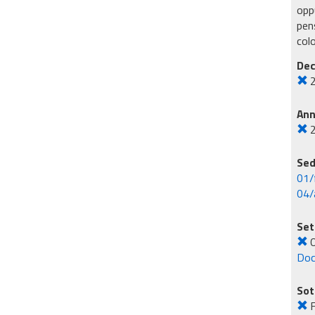
oppu
pens
col
Dec
An
Sed
01/
04/
Set
O
Doc
Sot
F