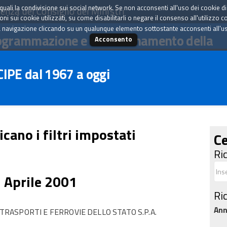
tà quali la condivisione sui social network. Se non acconsenti all'uso dei cookie d
enza del Consiglio dei Ministri
i sui cookie utilizzati, su come disabilitarli o negare il consenso all'utilizzo c
 navigazione cliccando su un qualunque elemento sottostante acconsenti all'uso 
ogrammazione e il coordinamento della
Acconsento
 CIPE dal 1967 a oggi
icano i filtri impostati
Ce
Ri
4 Aprile 2001
Ri
An
ASPORTI E FERROVIE DELLO STATO S.P.A.