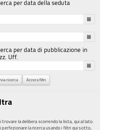
cerca per data della seduta
cerca per data di pubblicazione in
z. Uff.
via ricerca
Azzera filtri
ltra
 trovare la delibera scorrendo la lista, qui al lato.
 perfezionare la ricerca usando i filtri qui sotto,