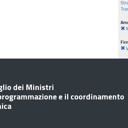
Str
Tra
Amm
M
Fir
lio dei Ministri
 programmazione e il coordinamento
mica