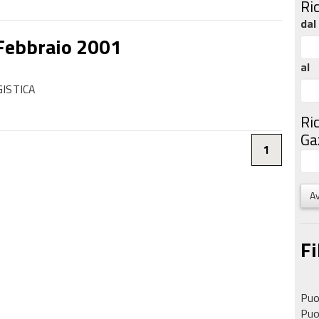
Ri
dal
 Febbraio 2001
al
GISTICA
Ri
Gaz
1
Av
Fi
Puoi
Puoi