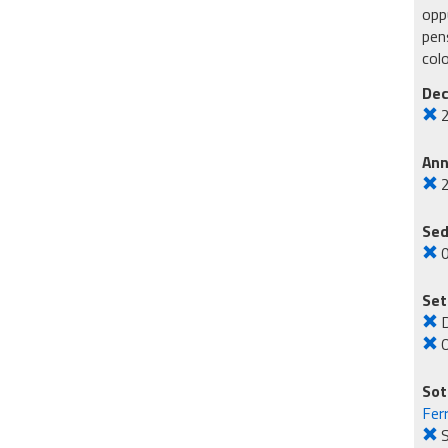
oppu
pens
col
Dec
An
Sed
Set
O
Sot
Fer
S