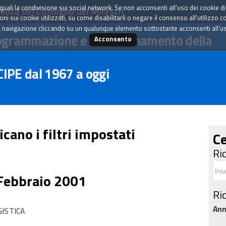
tà quali la condivisione sui social network. Se non acconsenti all'uso dei cookie d
enza del Consiglio dei Ministri
i sui cookie utilizzati, su come disabilitarli o negare il consenso all'utilizzo c
 navigazione cliccando su un qualunque elemento sottostante acconsenti all'uso 
ogrammazione e il coordinamento della
Acconsento
 CIPE dal 1967 a oggi
icano i filtri impostati
Ce
Ri
 Febbraio 2001
Ri
An
GISTICA