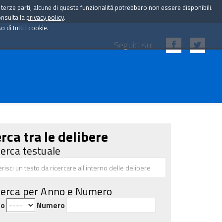
i terze parti, alcune di queste funzionalità potrebbero non essere disponibili.
onsulta la
privacy policy
.
di tutti i cookie.
Seguici su:
rca tra le delibere
cerca testuale
cerca per Anno e Numero
no
Numero