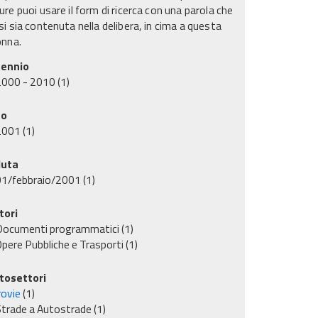
re puoi usare il form di ricerca con una parola che
i sia contenuta nella delibera, in cima a questa
onna.
ennio
2000 - 2010
(1)
no
2001
(1)
uta
01/febbraio/2001
(1)
tori
Documenti programmatici
(1)
pere Pubbliche e Trasporti
(1)
tosettori
rovie
(1)
trade a Autostrade
(1)