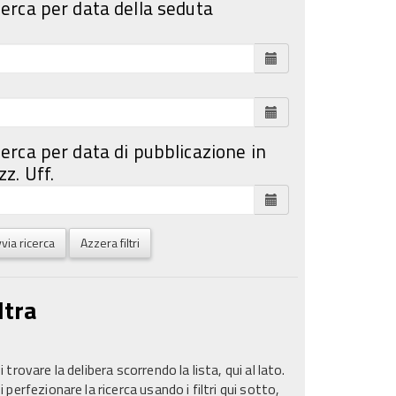
cerca per data della seduta
cerca per data di pubblicazione in
z. Uff.
via ricerca
Azzera filtri
ltra
 trovare la delibera scorrendo la lista, qui al lato.
 perfezionare la ricerca usando i filtri qui sotto,