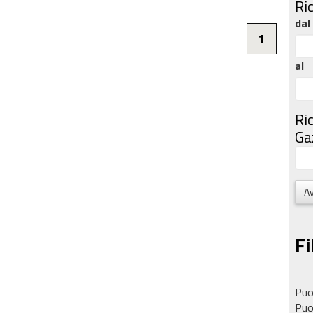
Ri
dal
1
al
Ri
Gaz
Av
Fi
Puoi
Puoi