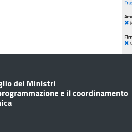
Tra
Amm
M
Fir
lio dei Ministri
 programmazione e il coordinamento
mica