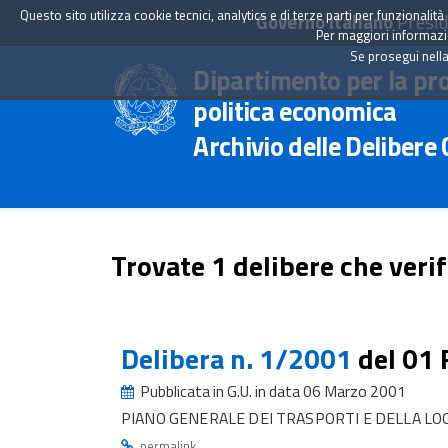
Questo sito utilizza cookie tecnici, analytics e di terze parti per funzionali
Governo Italiano
Presid
Per maggiori informazion
Se prosegui nella
Dipartimento per la pr
politica economica
Archivio delle Delibere
Trovate 1 delibere che verif
Delibera n. 1/2001
del 01
Pubblicata in G.U. in data 06 Marzo 2001
PIANO GENERALE DEI TRASPORTI E DELLA LO
.
permalink