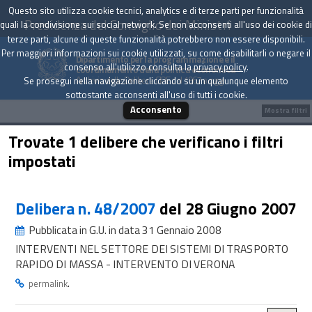
Questo sito utilizza cookie tecnici, analytics e di terze parti per funzionalità
Presidenza del Consiglio dei Ministri
quali la condivisione sui social network. Se non acconsenti all'uso dei cookie di
terze parti, alcune di queste funzionalità potrebbero non essere disponibili.
Per maggiori informazioni sui cookie utilizzati, su come disabilitarli o negare il
Dipartimento per la programmazione e il
consenso all'utilizzo consulta la
privacy policy
.
coordinamento della politica economica
Archivio delle Delibere CIPE dal 1967 a oggi
Se prosegui nella navigazione cliccando su un qualunque elemento
sottostante acconsenti all'uso di tutti i cookie.
Acconsento
Mostra filtri
Trovate 1 delibere che verificano i filtri
impostati
Delibera n. 48/2007
del 28 Giugno 2007
Pubblicata in G.U. in data 31 Gennaio 2008
INTERVENTI NEL SETTORE DEI SISTEMI DI TRASPORTO
RAPIDO DI MASSA - INTERVENTO DI VERONA
.
permalink