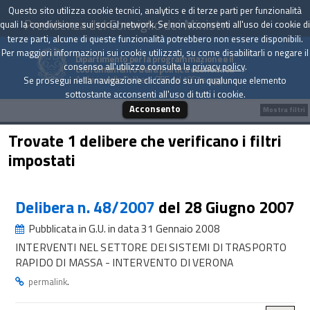
Questo sito utilizza cookie tecnici, analytics e di terze parti per funzionalità
Presidenza del Consiglio dei Ministri
quali la condivisione sui social network. Se non acconsenti all'uso dei cookie di
terze parti, alcune di queste funzionalità potrebbero non essere disponibili.
Per maggiori informazioni sui cookie utilizzati, su come disabilitarli o negare il
Dipartimento per la programmazione e il
consenso all'utilizzo consulta la
privacy policy
.
coordinamento della politica economica
Archivio delle Delibere CIPE dal 1967 a oggi
Se prosegui nella navigazione cliccando su un qualunque elemento
sottostante acconsenti all'uso di tutti i cookie.
Acconsento
Mostra filtri
Trovate 1 delibere che verificano i filtri
impostati
Delibera n. 48/2007
del 28 Giugno 2007
Pubblicata in G.U. in data 31 Gennaio 2008
INTERVENTI NEL SETTORE DEI SISTEMI DI TRASPORTO
RAPIDO DI MASSA - INTERVENTO DI VERONA
.
permalink