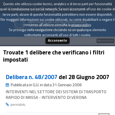
Questo sito utilizza cookie tecnici, analytics e di terze parti per funzionalità
Presidenza del Consiglio dei Ministri
quali la condivisione sui social network. Se non acconsenti all'uso dei cookie di
terze parti, alcune di queste funzionalità potrebbero non essere disponibili.
Per maggiori informazioni sui cookie utilizzati, su come disabilitarli o negare il
Dipartimento per la programmazione e il
consenso all'utilizzo consulta la
privacy policy
.
coordinamento della politica economica
Archivio delle Delibere CIPE dal 1967 a oggi
Se prosegui nella navigazione cliccando su un qualunque elemento
sottostante acconsenti all'uso di tutti i cookie.
Acconsento
Mostra filtri
Trovate 1 delibere che verificano i filtri
impostati
Delibera n. 48/2007
del 28 Giugno 2007
Pubblicata in G.U. in data 31 Gennaio 2008
INTERVENTI NEL SETTORE DEI SISTEMI DI TRASPORTO
RAPIDO DI MASSA - INTERVENTO DI VERONA
.
permalink