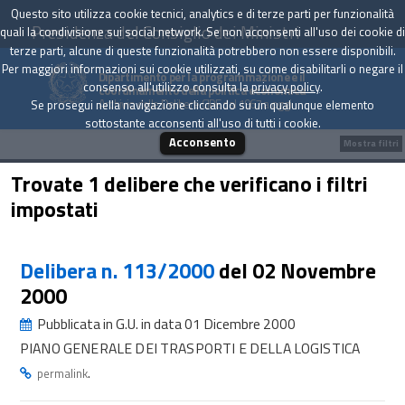
Questo sito utilizza cookie tecnici, analytics e di terze parti per funzionalità
Presidenza del Consiglio dei Ministri
quali la condivisione sui social network. Se non acconsenti all'uso dei cookie di
terze parti, alcune di queste funzionalità potrebbero non essere disponibili.
Per maggiori informazioni sui cookie utilizzati, su come disabilitarli o negare il
Dipartimento per la programmazione e il
consenso all'utilizzo consulta la
privacy policy
.
coordinamento della politica economica
Archivio delle Delibere CIPE dal 1967 a oggi
Se prosegui nella navigazione cliccando su un qualunque elemento
sottostante acconsenti all'uso di tutti i cookie.
Acconsento
Mostra filtri
Trovate 1 delibere che verificano i filtri
impostati
Delibera n. 113/2000
del 02 Novembre
2000
Pubblicata in G.U. in data 01 Dicembre 2000
PIANO GENERALE DEI TRASPORTI E DELLA LOGISTICA
.
permalink