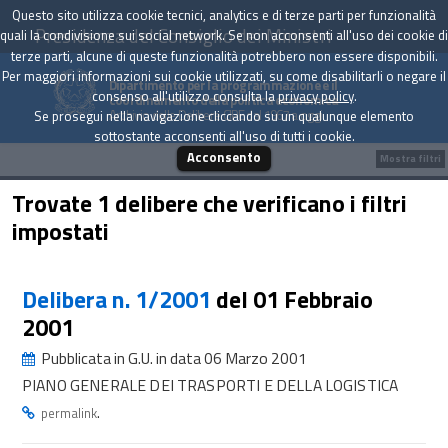
Questo sito utilizza cookie tecnici, analytics e di terze parti per funzionalità
Presidenza del Consiglio dei Ministri
quali la condivisione sui social network. Se non acconsenti all'uso dei cookie di
terze parti, alcune di queste funzionalità potrebbero non essere disponibili.
Per maggiori informazioni sui cookie utilizzati, su come disabilitarli o negare il
Dipartimento per la programmazione e il
consenso all'utilizzo consulta la
privacy policy
.
coordinamento della politica economica
Archivio delle Delibere CIPE dal 1967 a oggi
Se prosegui nella navigazione cliccando su un qualunque elemento
sottostante acconsenti all'uso di tutti i cookie.
Acconsento
Mostra filtri
Trovate 1 delibere che verificano i filtri
impostati
Delibera n. 1/2001
del 01 Febbraio
2001
Pubblicata in G.U. in data 06 Marzo 2001
PIANO GENERALE DEI TRASPORTI E DELLA LOGISTICA
.
permalink