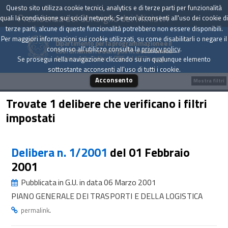
Questo sito utilizza cookie tecnici, analytics e di terze parti per funzionalità
Presidenza del Consiglio dei Ministri
quali la condivisione sui social network. Se non acconsenti all'uso dei cookie di
terze parti, alcune di queste funzionalità potrebbero non essere disponibili.
Per maggiori informazioni sui cookie utilizzati, su come disabilitarli o negare il
Dipartimento per la programmazione e il
consenso all'utilizzo consulta la
privacy policy
.
coordinamento della politica economica
Archivio delle Delibere CIPE dal 1967 a oggi
Se prosegui nella navigazione cliccando su un qualunque elemento
sottostante acconsenti all'uso di tutti i cookie.
Acconsento
Mostra filtri
Trovate 1 delibere che verificano i filtri
impostati
Delibera n. 1/2001
del 01 Febbraio
2001
Pubblicata in G.U. in data 06 Marzo 2001
PIANO GENERALE DEI TRASPORTI E DELLA LOGISTICA
.
permalink