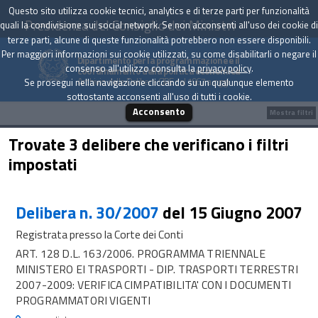
Questo sito utilizza cookie tecnici, analytics e di terze parti per funzionalità
Presidenza del Consiglio dei Ministri
quali la condivisione sui social network. Se non acconsenti all'uso dei cookie di
terze parti, alcune di queste funzionalità potrebbero non essere disponibili.
Per maggiori informazioni sui cookie utilizzati, su come disabilitarli o negare il
Dipartimento per la programmazione e il
consenso all'utilizzo consulta la
privacy policy
.
coordinamento della politica economica
Archivio delle Delibere CIPE dal 1967 a oggi
Se prosegui nella navigazione cliccando su un qualunque elemento
sottostante acconsenti all'uso di tutti i cookie.
Acconsento
Mostra filtri
Trovate 3 delibere che verificano i filtri
impostati
Delibera n. 30/2007
del 15 Giugno 2007
Registrata presso la Corte dei Conti
ART. 128 D.L. 163/2006. PROGRAMMA TRIENNALE
MINISTERO EI TRASPORTI - DIP. TRASPORTI TERRESTRI
2007-2009: VERIFICA CIMPATIBILITA' CON I DOCUMENTI
PROGRAMMATORI VIGENTI