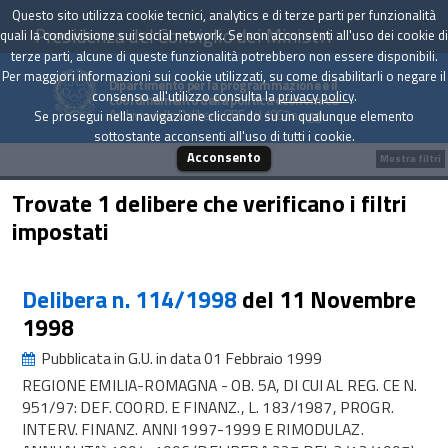
Questo sito utilizza cookie tecnici, analytics e di terze parti per funzionalità
Presidenza del Consiglio dei Ministri
quali la condivisione sui social network. Se non acconsenti all'uso dei cookie di
terze parti, alcune di queste funzionalità potrebbero non essere disponibili.
Per maggiori informazioni sui cookie utilizzati, su come disabilitarli o negare il
Dipartimento per la programmazione e il
consenso all'utilizzo consulta la
privacy policy
.
coordinamento della politica economica
Archivio delle Delibere CIPE dal 1967 a oggi
Se prosegui nella navigazione cliccando su un qualunque elemento
sottostante acconsenti all'uso di tutti i cookie.
Acconsento
Mostra filtri
Trovate 1 delibere che verificano i filtri
impostati
Delibera n. 114/1998
del 11 Novembre
1998
Pubblicata in G.U. in data 01 Febbraio 1999
REGIONE EMILIA-ROMAGNA - OB. 5A, DI CUI AL REG. CE N.
951/97: DEF. COORD. E FINANZ., L. 183/1987, PROGR.
INTERV. FINANZ. ANNI 1997-1999 E RIMODULAZ.