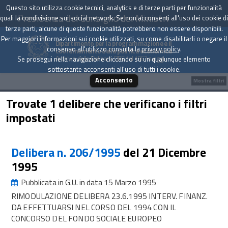
Questo sito utilizza cookie tecnici, analytics e di terze parti per funzionalità
Presidenza del Consiglio dei Ministri
quali la condivisione sui social network. Se non acconsenti all'uso dei cookie di
terze parti, alcune di queste funzionalità potrebbero non essere disponibili.
Per maggiori informazioni sui cookie utilizzati, su come disabilitarli o negare il
Dipartimento per la programmazione e il
consenso all'utilizzo consulta la
privacy policy
.
coordinamento della politica economica
Archivio delle Delibere CIPE dal 1967 a oggi
Se prosegui nella navigazione cliccando su un qualunque elemento
sottostante acconsenti all'uso di tutti i cookie.
Acconsento
Mostra filtri
Trovate 1 delibere che verificano i filtri
impostati
Delibera n. 206/1995
del 21 Dicembre
1995
Pubblicata in G.U. in data 15 Marzo 1995
RIMODULAZIONE DELIBERA 23.6.1995 INTERV. FINANZ.
DA EFFETTUARSI NEL CORSO DEL 1994 CON IL
CONCORSO DEL FONDO SOCIALE EUROPEO