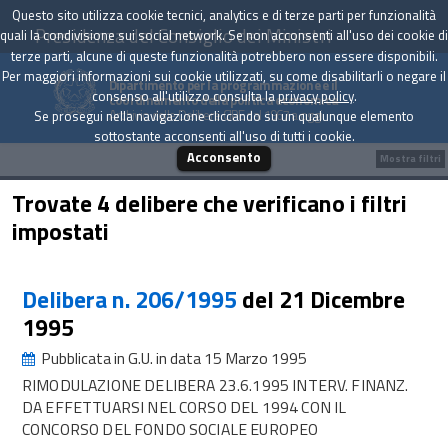
Questo sito utilizza cookie tecnici, analytics e di terze parti per funzionalità
Presidenza del Consiglio dei Ministri
quali la condivisione sui social network. Se non acconsenti all'uso dei cookie di
terze parti, alcune di queste funzionalità potrebbero non essere disponibili.
Per maggiori informazioni sui cookie utilizzati, su come disabilitarli o negare il
Dipartimento per la programmazione e il
consenso all'utilizzo consulta la
privacy policy
.
coordinamento della politica economica
Archivio delle Delibere CIPE dal 1967 a oggi
Se prosegui nella navigazione cliccando su un qualunque elemento
sottostante acconsenti all'uso di tutti i cookie.
Acconsento
Mostra filtri
Trovate 4 delibere che verificano i filtri
impostati
Delibera n. 206/1995
del 21 Dicembre
1995
Pubblicata in G.U. in data 15 Marzo 1995
RIMODULAZIONE DELIBERA 23.6.1995 INTERV. FINANZ.
DA EFFETTUARSI NEL CORSO DEL 1994 CON IL
CONCORSO DEL FONDO SOCIALE EUROPEO