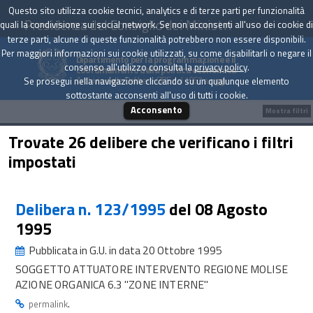
Questo sito utilizza cookie tecnici, analytics e di terze parti per funzionalità
Presidenza del Consiglio dei Ministri
quali la condivisione sui social network. Se non acconsenti all'uso dei cookie di
terze parti, alcune di queste funzionalità potrebbero non essere disponibili.
Per maggiori informazioni sui cookie utilizzati, su come disabilitarli o negare il
Dipartimento per la programmazione e il
consenso all'utilizzo consulta la
privacy policy
.
coordinamento della politica economica
Archivio delle Delibere CIPE dal 1967 a oggi
Se prosegui nella navigazione cliccando su un qualunque elemento
sottostante acconsenti all'uso di tutti i cookie.
Acconsento
Mostra filtri
Trovate 26 delibere che verificano i filtri
impostati
Delibera n. 123/1995
del 08 Agosto
1995
Pubblicata in G.U. in data 20 Ottobre 1995
SOGGETTO ATTUATORE INTERVENTO REGIONE MOLISE
AZIONE ORGANICA 6.3 "ZONE INTERNE"
.
permalink