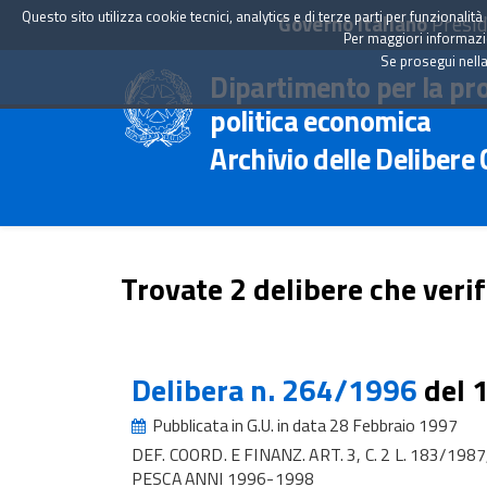
Questo sito utilizza cookie tecnici, analytics e di terze parti per funzionali
Governo Italiano
Presid
Per maggiori informazion
Se prosegui nella
Dipartimento per la pr
politica economica
Archivio delle Delibere
Trovate 2 delibere che verif
Delibera n. 264/1996
del 
Pubblicata in G.U. in data 28 Febbraio 1997
DEF. COORD. E FINANZ. ART. 3, C. 2 L. 183/19
PESCA ANNI 1996-1998