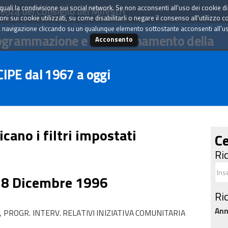
tà quali la condivisione sui social network. Se non acconsenti all'uso dei cookie d
enza del Consiglio dei Ministri
i sui cookie utilizzati, su come disabilitarli o negare il consenso all'utilizzo c
 navigazione cliccando su un qualunque elemento sottostante acconsenti all'uso 
ogrammazione e il coordinamento della
Acconsento
 CIPE dal 1967 a oggi
icano i filtri impostati
Ce
Ri
18 Dicembre 1996
Ri
An
87, PROGR. INTERV. RELATIVI INIZIATIVA COMUNITARIA