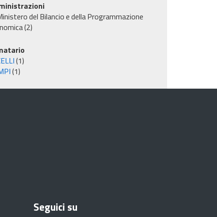
inistrazioni
inistero del Bilancio e della Programmazione
nomica
(2)
matario
ELLI
(1)
MPI
(1)
Seguici su