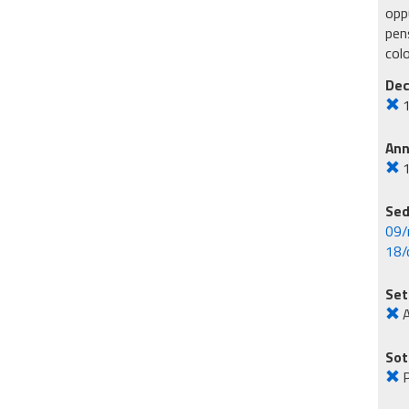
oppu
pens
col
Dec
An
Sed
09/
18/
Set
A
Sot
P