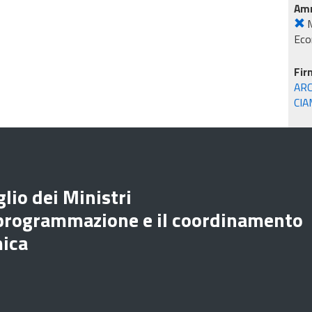
Amm
M
Eco
Fir
ARC
CIA
lio dei Ministri
 programmazione e il coordinamento
mica