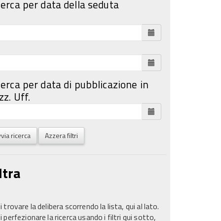
cerca per data della seduta
cerca per data di pubblicazione in
z. Uff.
via ricerca
Azzera filtri
ltra
 trovare la delibera scorrendo la lista, qui al lato.
 perfezionare la ricerca usando i filtri qui sotto,