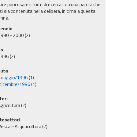
re puoi usare il form di ricerca con una parola che
i sia contenuta nella delibera, in cima a questa
onna.
ennio
1990 - 2000
(2)
no
1996
(2)
uta
maggio/1996
(1)
dicembre/1996
(1)
tori
gricoltura
(2)
tosettori
esca e Acquacoltura
(2)