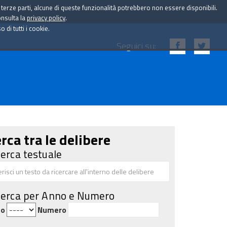
i terze parti, alcune di queste funzionalità potrebbero non essere disponibili.
onsulta la
privacy policy
.
di tutti i cookie.
Seguici su:
rca tra le delibere
cerca testuale
cerca per Anno e Numero
no
Numero