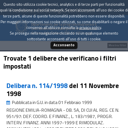
Questo sito utilizza cookie tecnici, analytics e di terze parti per funzionalità
Presidenza del Consiglio dei Ministri
quali la condivisione sui social network. Se non acconsenti all'uso dei cookie di
terze parti, alcune di queste funzionalità potrebbero non essere disponibili.
Per maggiori informazioni sui cookie utilizzati, su come disabilitarli o negare il
Dipartimento per la programmazione e il
consenso all'utilizzo consulta la
privacy policy
.
coordinamento della politica economica
Archivio delle Delibere CIPE dal 1967 a oggi
Se prosegui nella navigazione cliccando su un qualunque elemento
sottostante acconsenti all'uso di tutti i cookie.
Acconsento
Mostra filtri
Trovate 1 delibere che verificano i filtri
impostati
Delibera n. 114/1998
del 11 Novembre
1998
Pubblicata in G.U. in data 01 Febbraio 1999
REGIONE EMILIA-ROMAGNA - OB. 5A, DI CUI AL REG. CE N.
951/97: DEF. COORD. E FINANZ., L. 183/1987, PROGR.
INTERV. FINANZ. ANNI 1997-1999 E RIMODULAZ.