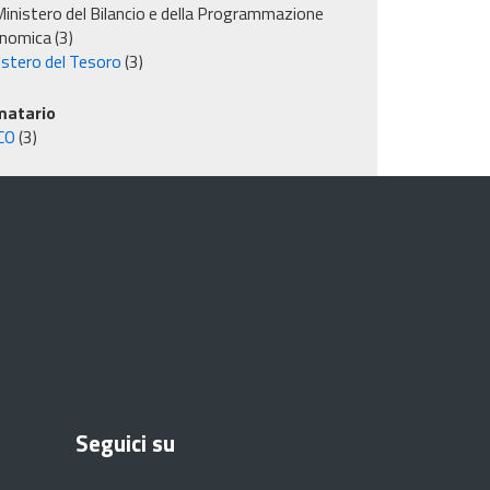
inistero del Bilancio e della Programmazione
nomica
(3)
istero del Tesoro
(3)
matario
CO
(3)
Seguici su