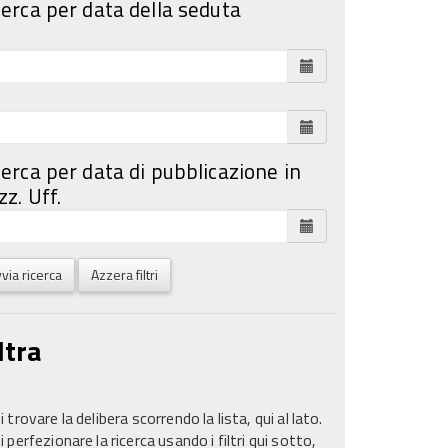
cerca per data della seduta
cerca per data di pubblicazione in
z. Uff.
via ricerca
Azzera filtri
ltra
 trovare la delibera scorrendo la lista, qui al lato.
 perfezionare la ricerca usando i filtri qui sotto,