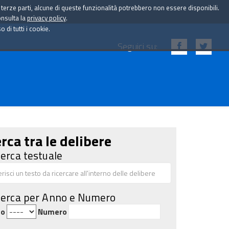
i terze parti, alcune di queste funzionalità potrebbero non essere disponibili.
onsulta la
privacy policy
.
di tutti i cookie.
Seguici su:
rca tra le delibere
cerca testuale
cerca per Anno e Numero
no
Numero