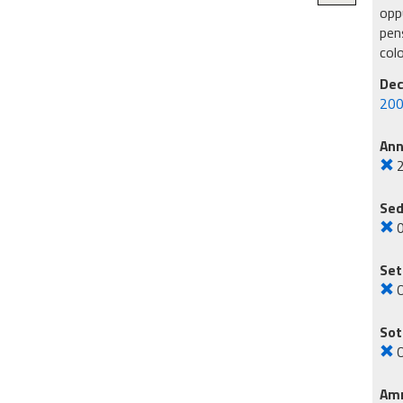
oppu
pens
col
Dec
200
An
Sed
Set
O
Sot
O
Amm