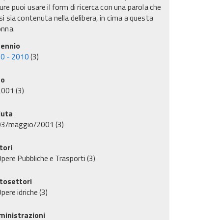
re puoi usare il form di ricerca con una parola che
i sia contenuta nella delibera, in cima a questa
onna.
ennio
0 - 2010
(3)
no
2001
(3)
uta
03/maggio/2001
(3)
tori
pere Pubbliche e Trasporti
(3)
tosettori
pere idriche
(3)
inistrazioni