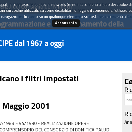
tà quali la condivisione sui social network. Se non acconsenti all'uso dei cookie d
enza del Consiglio dei Ministri
i sui cookie utilizzati, su come disabilitarli o negare il consenso all'utilizzo c
 navigazione cliccando su un qualunque elemento sottostante acconsenti all'uso 
ogrammazione e il coordinamento della
Acconsento
 CIPE dal 1967 a oggi
icano i filtri impostati
Ce
Ri
3 Maggio 2001
Ri
An
87/1988 E 94/1990 - REALIZZAZIONE OPERE
 COMPRENSORIO DEL CONSORZIO DI BONIFICA PALUDI