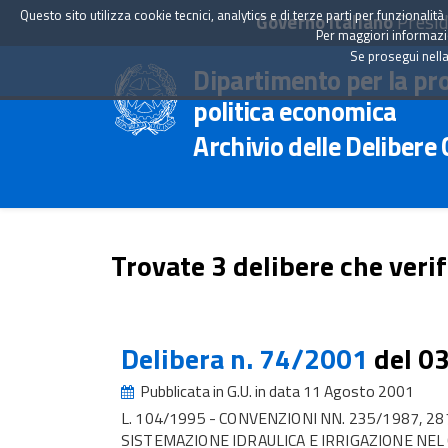
Questo sito utilizza cookie tecnici, analytics e di terze parti per funzionali
Governo Italiano
Presid
Per maggiori informazion
Se prosegui nella
Dipartimento per la pr
politica economica
Archivio delle Delibere
Trovate 3 delibere che verif
Delibera n. 74/2001
del 0
Pubblicata in G.U. in data 11 Agosto 2001
L. 104/1995 - CONVENZIONI NN. 235/1987, 2
SISTEMAZIONE IDRAULICA E IRRIGAZIONE NEL