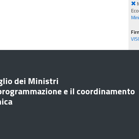
M
Eco
Min
Fir
VIS
lio dei Ministri
 programmazione e il coordinamento
mica