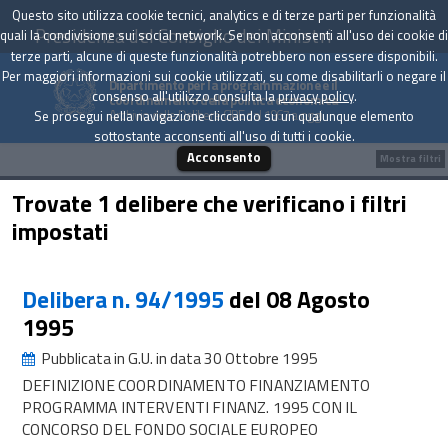
Questo sito utilizza cookie tecnici, analytics e di terze parti per funzionalità
Presidenza del Consiglio dei Ministri
quali la condivisione sui social network. Se non acconsenti all'uso dei cookie di
terze parti, alcune di queste funzionalità potrebbero non essere disponibili.
Per maggiori informazioni sui cookie utilizzati, su come disabilitarli o negare il
Dipartimento per la programmazione e il
consenso all'utilizzo consulta la
privacy policy
.
coordinamento della politica economica
Archivio delle Delibere CIPE dal 1967 a oggi
Se prosegui nella navigazione cliccando su un qualunque elemento
sottostante acconsenti all'uso di tutti i cookie.
Acconsento
Mostra filtri
Trovate 1 delibere che verificano i filtri
impostati
Delibera n. 94/1995
del 08 Agosto
1995
Pubblicata in G.U. in data 30 Ottobre 1995
DEFINIZIONE COORDINAMENTO FINANZIAMENTO
PROGRAMMA INTERVENTI FINANZ. 1995 CON IL
CONCORSO DEL FONDO SOCIALE EUROPEO