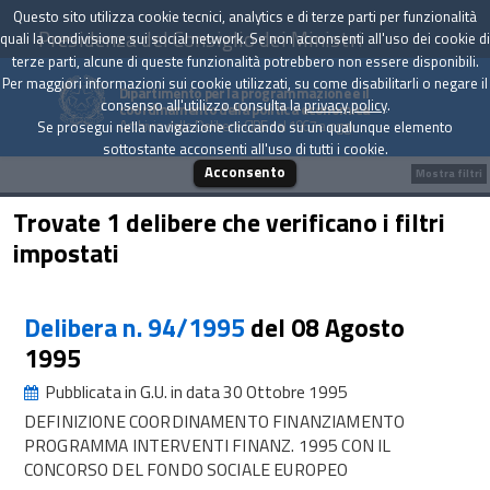
Questo sito utilizza cookie tecnici, analytics e di terze parti per funzionalità
Presidenza del Consiglio dei Ministri
quali la condivisione sui social network. Se non acconsenti all'uso dei cookie di
terze parti, alcune di queste funzionalità potrebbero non essere disponibili.
Per maggiori informazioni sui cookie utilizzati, su come disabilitarli o negare il
Dipartimento per la programmazione e il
consenso all'utilizzo consulta la
privacy policy
.
coordinamento della politica economica
Archivio delle Delibere CIPE dal 1967 a oggi
Se prosegui nella navigazione cliccando su un qualunque elemento
sottostante acconsenti all'uso di tutti i cookie.
Acconsento
Mostra filtri
Trovate 1 delibere che verificano i filtri
impostati
Delibera n. 94/1995
del 08 Agosto
1995
Pubblicata in G.U. in data 30 Ottobre 1995
DEFINIZIONE COORDINAMENTO FINANZIAMENTO
PROGRAMMA INTERVENTI FINANZ. 1995 CON IL
CONCORSO DEL FONDO SOCIALE EUROPEO