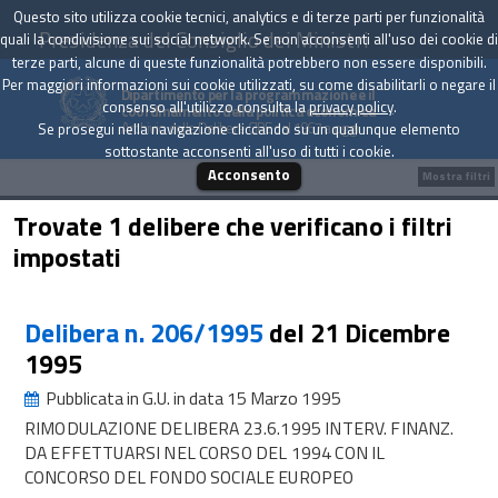
Questo sito utilizza cookie tecnici, analytics e di terze parti per funzionalità
Presidenza del Consiglio dei Ministri
quali la condivisione sui social network. Se non acconsenti all'uso dei cookie di
terze parti, alcune di queste funzionalità potrebbero non essere disponibili.
Per maggiori informazioni sui cookie utilizzati, su come disabilitarli o negare il
Dipartimento per la programmazione e il
consenso all'utilizzo consulta la
privacy policy
.
coordinamento della politica economica
Archivio delle Delibere CIPE dal 1967 a oggi
Se prosegui nella navigazione cliccando su un qualunque elemento
sottostante acconsenti all'uso di tutti i cookie.
Acconsento
Mostra filtri
Trovate 1 delibere che verificano i filtri
impostati
Delibera n. 206/1995
del 21 Dicembre
1995
Pubblicata in G.U. in data 15 Marzo 1995
RIMODULAZIONE DELIBERA 23.6.1995 INTERV. FINANZ.
DA EFFETTUARSI NEL CORSO DEL 1994 CON IL
CONCORSO DEL FONDO SOCIALE EUROPEO