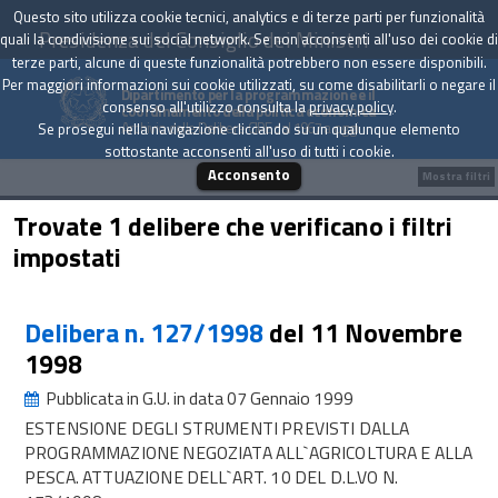
Questo sito utilizza cookie tecnici, analytics e di terze parti per funzionalità
Presidenza del Consiglio dei Ministri
quali la condivisione sui social network. Se non acconsenti all'uso dei cookie di
terze parti, alcune di queste funzionalità potrebbero non essere disponibili.
Per maggiori informazioni sui cookie utilizzati, su come disabilitarli o negare il
Dipartimento per la programmazione e il
consenso all'utilizzo consulta la
privacy policy
.
coordinamento della politica economica
Archivio delle Delibere CIPE dal 1967 a oggi
Se prosegui nella navigazione cliccando su un qualunque elemento
sottostante acconsenti all'uso di tutti i cookie.
Acconsento
Mostra filtri
Trovate 1 delibere che verificano i filtri
impostati
Delibera n. 127/1998
del 11 Novembre
1998
Pubblicata in G.U. in data 07 Gennaio 1999
ESTENSIONE DEGLI STRUMENTI PREVISTI DALLA
PROGRAMMAZIONE NEGOZIATA ALL`AGRICOLTURA E ALLA
PESCA. ATTUAZIONE DELL`ART. 10 DEL D.L.VO N.