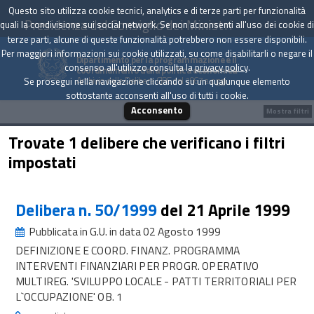
Questo sito utilizza cookie tecnici, analytics e di terze parti per funzionalità
Presidenza del Consiglio dei Ministri
quali la condivisione sui social network. Se non acconsenti all'uso dei cookie di
terze parti, alcune di queste funzionalità potrebbero non essere disponibili.
Per maggiori informazioni sui cookie utilizzati, su come disabilitarli o negare il
Dipartimento per la programmazione e il
consenso all'utilizzo consulta la
privacy policy
.
coordinamento della politica economica
Archivio delle Delibere CIPE dal 1967 a oggi
Se prosegui nella navigazione cliccando su un qualunque elemento
sottostante acconsenti all'uso di tutti i cookie.
Acconsento
Mostra filtri
Trovate 1 delibere che verificano i filtri
impostati
Delibera n. 50/1999
del 21 Aprile 1999
Pubblicata in G.U. in data 02 Agosto 1999
DEFINIZIONE E COORD. FINANZ. PROGRAMMA
INTERVENTI FINANZIARI PER PROGR. OPERATIVO
MULTIREG. 'SVILUPPO LOCALE - PATTI TERRITORIALI PER
L`OCCUPAZIONE' OB. 1