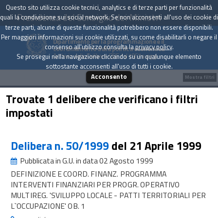
Questo sito utilizza cookie tecnici, analytics e di terze parti per funzionalità
Presidenza del Consiglio dei Ministri
quali la condivisione sui social network. Se non acconsenti all'uso dei cookie di
terze parti, alcune di queste funzionalità potrebbero non essere disponibili.
Per maggiori informazioni sui cookie utilizzati, su come disabilitarli o negare il
Dipartimento per la programmazione e il
consenso all'utilizzo consulta la
privacy policy
.
coordinamento della politica economica
Archivio delle Delibere CIPE dal 1967 a oggi
Se prosegui nella navigazione cliccando su un qualunque elemento
sottostante acconsenti all'uso di tutti i cookie.
Acconsento
Mostra filtri
Trovate 1 delibere che verificano i filtri
impostati
Delibera n. 50/1999
del 21 Aprile 1999
Pubblicata in G.U. in data 02 Agosto 1999
DEFINIZIONE E COORD. FINANZ. PROGRAMMA
INTERVENTI FINANZIARI PER PROGR. OPERATIVO
MULTIREG. 'SVILUPPO LOCALE - PATTI TERRITORIALI PER
L`OCCUPAZIONE' OB. 1