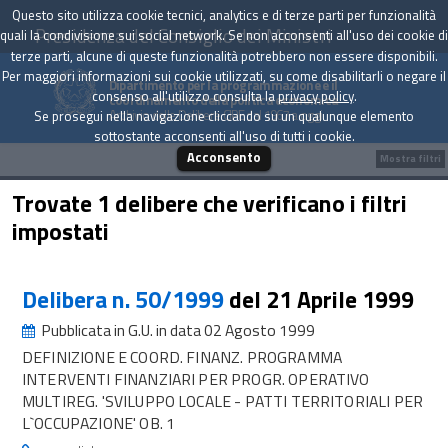
Questo sito utilizza cookie tecnici, analytics e di terze parti per funzionalità
Presidenza del Consiglio dei Ministri
quali la condivisione sui social network. Se non acconsenti all'uso dei cookie di
terze parti, alcune di queste funzionalità potrebbero non essere disponibili.
Per maggiori informazioni sui cookie utilizzati, su come disabilitarli o negare il
Dipartimento per la programmazione e il
consenso all'utilizzo consulta la
privacy policy
.
coordinamento della politica economica
Archivio delle Delibere CIPE dal 1967 a oggi
Se prosegui nella navigazione cliccando su un qualunque elemento
sottostante acconsenti all'uso di tutti i cookie.
Acconsento
Mostra filtri
Trovate 1 delibere che verificano i filtri
impostati
Delibera n. 50/1999
del 21 Aprile 1999
Pubblicata in G.U. in data 02 Agosto 1999
DEFINIZIONE E COORD. FINANZ. PROGRAMMA
INTERVENTI FINANZIARI PER PROGR. OPERATIVO
MULTIREG. 'SVILUPPO LOCALE - PATTI TERRITORIALI PER
L`OCCUPAZIONE' OB. 1