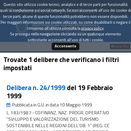
Questo sito utilizza cookie tecnici, analytics e di terze parti per funzionalità
Presidenza del Consiglio dei Ministri
quali la condivisione sui social network. Se non acconsenti all'uso dei cookie di
terze parti, alcune di queste funzionalità potrebbero non essere disponibili.
Per maggiori informazioni sui cookie utilizzati, su come disabilitarli o negare il
Dipartimento per la programmazione e il
consenso all'utilizzo consulta la
privacy policy
.
coordinamento della politica economica
Archivio delle Delibere CIPE dal 1967 a oggi
Se prosegui nella navigazione cliccando su un qualunque elemento
sottostante acconsenti all'uso di tutti i cookie.
Acconsento
Mostra filtri
Trovate 1 delibere che verificano i filtri
impostati
Delibera n. 24/1999
del 19 Febbraio
1999
Pubblicata in G.U. in data 10 Maggio 1999
L. 183/1987 - COFINANZ. NAZ. PROGR. OPERATIVO
"SVILUPPO E VALORIZZAZIONE DEL TURISMO
SOSTENIBILE NELLE REGIONI DELL`OB. 1" (REG. CE