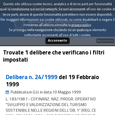
Questo sito utilizza cookie tecnici, analytics e di terze parti per funzionalità
Presidenza del Consiglio dei Ministri
quali la condivisione sui social network. Se non acconsenti all'uso dei cookie di
terze parti, alcune di queste funzionalità potrebbero non essere disponibili.
Per maggiori informazioni sui cookie utilizzati, su come disabilitarli o negare il
Dipartimento per la programmazione e il
consenso all'utilizzo consulta la
privacy policy
.
coordinamento della politica economica
Archivio delle Delibere CIPE dal 1967 a oggi
Se prosegui nella navigazione cliccando su un qualunque elemento
sottostante acconsenti all'uso di tutti i cookie.
Acconsento
Mostra filtri
Trovate 1 delibere che verificano i filtri
impostati
Delibera n. 24/1999
del 19 Febbraio
1999
Pubblicata in G.U. in data 10 Maggio 1999
L. 183/1987 - COFINANZ. NAZ. PROGR. OPERATIVO
"SVILUPPO E VALORIZZAZIONE DEL TURISMO
SOSTENIBILE NELLE REGIONI DELL`OB. 1" (REG. CE