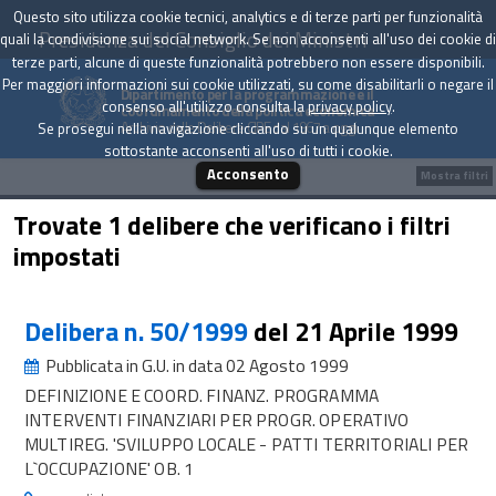
Questo sito utilizza cookie tecnici, analytics e di terze parti per funzionalità
Presidenza del Consiglio dei Ministri
quali la condivisione sui social network. Se non acconsenti all'uso dei cookie di
terze parti, alcune di queste funzionalità potrebbero non essere disponibili.
Per maggiori informazioni sui cookie utilizzati, su come disabilitarli o negare il
Dipartimento per la programmazione e il
consenso all'utilizzo consulta la
privacy policy
.
coordinamento della politica economica
Archivio delle Delibere CIPE dal 1967 a oggi
Se prosegui nella navigazione cliccando su un qualunque elemento
sottostante acconsenti all'uso di tutti i cookie.
Acconsento
Mostra filtri
Trovate 1 delibere che verificano i filtri
impostati
Delibera n. 50/1999
del 21 Aprile 1999
Pubblicata in G.U. in data 02 Agosto 1999
DEFINIZIONE E COORD. FINANZ. PROGRAMMA
INTERVENTI FINANZIARI PER PROGR. OPERATIVO
MULTIREG. 'SVILUPPO LOCALE - PATTI TERRITORIALI PER
L`OCCUPAZIONE' OB. 1