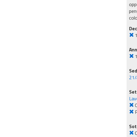
oppu
pens
col
Dec
An
Sed
21/
Set
Lavo
O
Sot