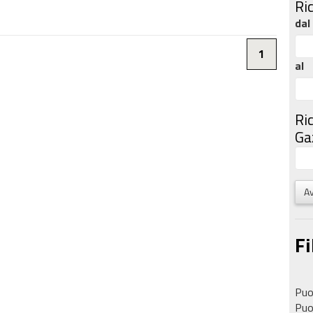
Ri
dal
1
al
Ri
Gaz
Av
Fi
Puoi
Puoi