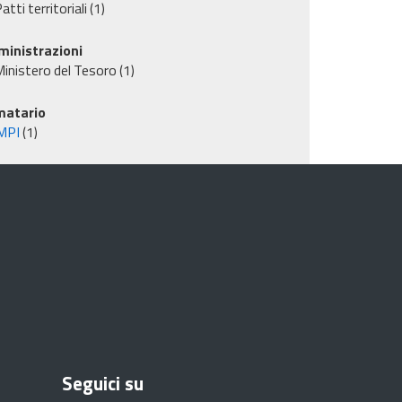
atti territoriali
(1)
inistrazioni
inistero del Tesoro
(1)
matario
MPI
(1)
Seguici su