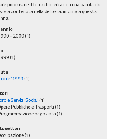
re puoi usare il form di ricerca con una parola che
i sia contenuta nella delibera, in cima a questa
onna.
ennio
1990 - 2000
(1)
no
1999
(1)
uta
aprile/1999
(1)
tori
ro e Servizi Sociali
(1)
pere Pubbliche e Trasporti
(1)
Programmazione negoziata
(1)
tosettori
Occupazione
(1)