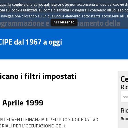
tà quali la condivisione sui social network. Se non acconsenti all'uso dei cookie d
enza del Consiglio dei Ministri
i sui cookie utilizzati, su come disabilitarli o negare il consenso all'utilizzo c
 navigazione cliccando su un qualunque elemento sottostante acconsenti all'uso 
ogrammazione e il coordinamento della
Acconsento
 CIPE dal 1967 a oggi
icano i filtri impostati
Ce
Ri
1 Aprile 1999
Ri
An
INTERVENTI FINANZIARI PER PROGR. OPERATIVO
RIALI PER L`OCCUPAZIONE' OB. 1