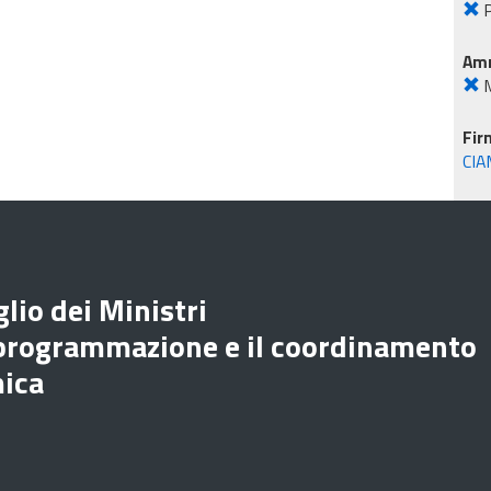
P
Amm
M
Fir
CIA
lio dei Ministri
 programmazione e il coordinamento
mica