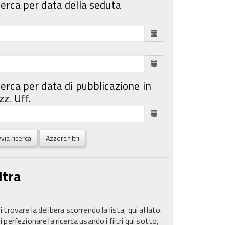
cerca per data della seduta
cerca per data di pubblicazione in
z. Uff.
via ricerca
Azzera filtri
ltra
 trovare la delibera scorrendo la lista, qui al lato.
 perfezionare la ricerca usando i filtri qui sotto,