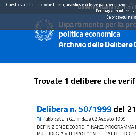
Questo sito utilizza cookie tecnici, analytics e di terze parti per funzionali
Governo Italiano
Presid
Per maggiori informazion
Se prosegui nella
Dipartimento per la pr
politica economica
Archivio delle Delibere
Trovate 1 delibere che verif
Delibera n. 50/1999
del 2
Pubblicata in G.U. in data 02 Agosto 1999
DEFINIZIONE E COORD. FINANZ. PROGRAMMA 
MULTIREG. 'SVILUPPO LOCALE - PATTI TERRITO