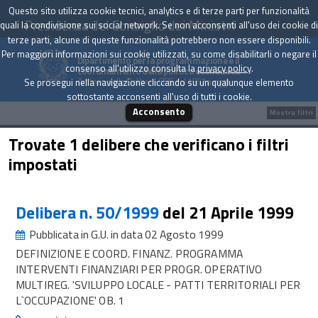
Questo sito utilizza cookie tecnici, analytics e di terze parti per funzionalità
Presidenza del Consiglio dei Ministri
quali la condivisione sui social network. Se non acconsenti all'uso dei cookie di
terze parti, alcune di queste funzionalità potrebbero non essere disponibili.
Per maggiori informazioni sui cookie utilizzati, su come disabilitarli o negare il
Dipartimento per la programmazione e il
consenso all'utilizzo consulta la
privacy policy
.
coordinamento della politica economica
Archivio delle Delibere CIPE dal 1967 a oggi
Se prosegui nella navigazione cliccando su un qualunque elemento
sottostante acconsenti all'uso di tutti i cookie.
Acconsento
Mostra filtri
Trovate 1 delibere che verificano i filtri
impostati
Delibera n. 50/1999
del 21 Aprile 1999
Pubblicata in G.U. in data 02 Agosto 1999
DEFINIZIONE E COORD. FINANZ. PROGRAMMA
INTERVENTI FINANZIARI PER PROGR. OPERATIVO
MULTIREG. 'SVILUPPO LOCALE - PATTI TERRITORIALI PER
L`OCCUPAZIONE' OB. 1